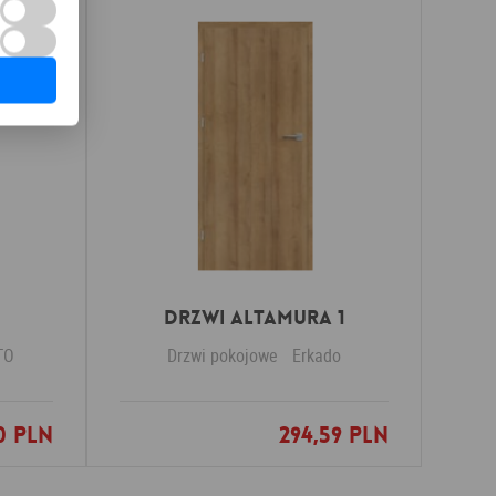
Drzwi Altamura 1
TO
Drzwi pokojowe
Erkado
0 PLN
294,59 PLN
nych
Dodaj do ulubionych