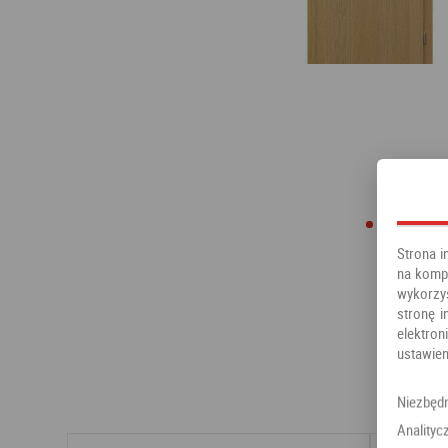
Strona i
na kompu
wykorzy
stronę i
elektr
ustawien
Niezbęd
Analityc