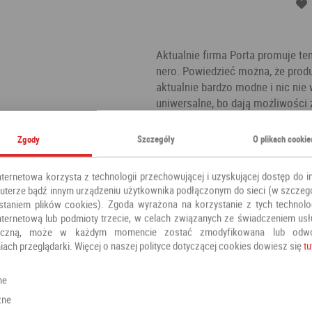
Aktualnie firma Porta promuje te
nero. Powiedzieć można, że produ
aktualnie bardzo modne i nic nie 
uniwersalne, bo dają możliwości
bo dzięki nowoczesnym lakierom s
zabrudzeń, to odetchnij z ulgą. D
Zgody
Szczegóły
O plikach cookie
oddzielamy istotne dla nas pomie
musi oznaczać utraty stylu - ten 
nternetowa korzysta z technologii przechowującej i uzyskującej dostęp do i
konstrukcji.
terze bądź innym urządzeniu użytkownika podłączonym do sieci (w szczeg
staniem plików cookies). Zgoda wyrażona na korzystanie z tych technolog
Kategoria:
Drzwi pokojowe
nternetową lub podmioty trzecie, w celach związanych ze świadczeniem us
Producent:
Porta
oniczną, może w każdym momencie zostać zmodyfikowana lub odw
iach przeglądarki. Więcej o naszej polityce dotyczącej cookies dowiesz się
tu
ne
Polecamy również
zne