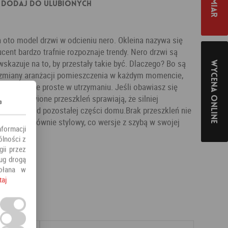
Dodaj do ulubionych
n oto model drzwi w odcieniu nero. Okleina nazywa się
cent bardzo trafnie rozpoznaje trendy. Nero drzwi są
wskazuje na to, by przestały takie być. Dlaczego? Bo są
Wycena online
 zmiany aranżacji pomieszczenia w każdym momencie,
ą banalnie proste w utrzymaniu. Jeśli obawiasz się
rzwi pozbawione przeszkleń sprawiają, że silniej
s
szczenie od pozostałej części domu.Brak przeszkleń nie
model jest równie stylowy, co wersje z szybą w swojej
nformacji
ólności z
ii przez
ług drogą
ołana w
taj