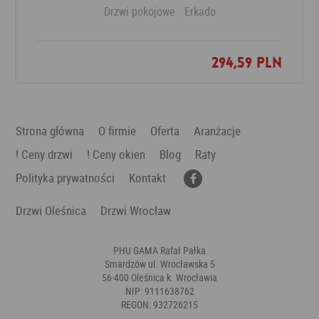
Drzwi pokojowe
Erkado
294,59 PLN
Dodaj do ulubionych
Strona główna
O firmie
Oferta
Aranżacje
! Ceny drzwi
! Ceny okien
Blog
Raty
Polityka prywatności
Kontakt
Drzwi Oleśnica
Drzwi Wrocław
PHU GAMA Rafał Pałka
Smardzów ul. Wrocławska 5
56-400 Oleśnica k. Wrocławia
NIP: 9111638762
REGON: 932726215