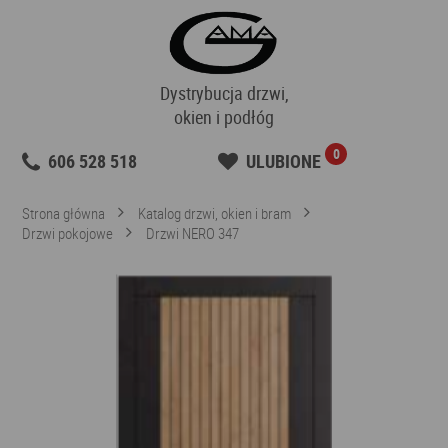
Dystrybucja drzwi,
okien i podłóg
0
606 528 518
ULUBIONE
Strona główna
Katalog drzwi, okien i bram
Drzwi pokojowe
Drzwi NERO 347