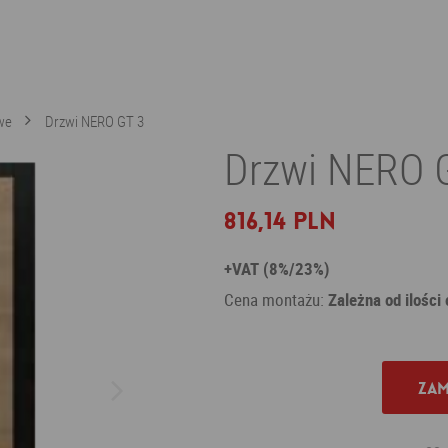
we
Drzwi NERO GT 3
Drzwi NERO G
816,14 PLN
+VAT (8%/23%)
Cena montażu:
Zależna od ilości
Zam