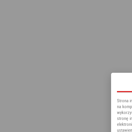
Strona i
na kompu
wykorzy
stronę i
elektr
ustawien