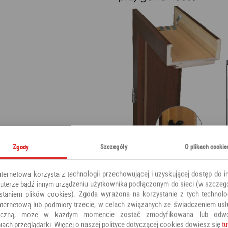
Zgody
Szczegóły
O plikach cookie
nternetowa korzysta z technologii przechowującej i uzyskującej dostęp do i
terze bądź innym urządzeniu użytkownika podłączonym do sieci (w szczeg
staniem plików cookies). Zgoda wyrażona na korzystanie z tych technolog
nternetową lub podmioty trzecie, w celach związanych ze świadczeniem us
oniczną, może w każdym momencie zostać zmodyfikowana lub odw
iach przeglądarki. Więcej o naszej polityce dotyczącej cookies dowiesz się
tu