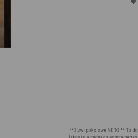
**Drzwi pokojowe NERO ** To dop
łatwością nadasz swoim wnętrzo