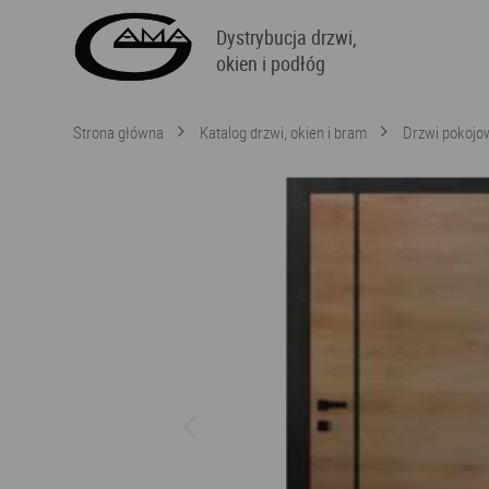
Dystrybucja drzwi,
okien i podłóg
Strona główna
Katalog drzwi, okien i bram
Drzwi pokojo