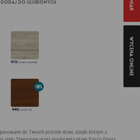
Dodaj do ulubionych
Wycena online
asowane do Twoich potrzeb drzwi, dzięki którym z
m stylu.Stworzone przez producenta drzwi Vasco Doors