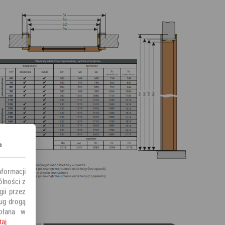
s
nformacji
ólności z
ii przez
ług drogą
ołana w
taj