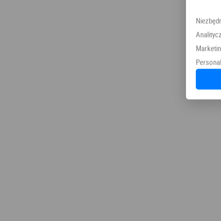
Niezbęd
Analityc
Marketi
Personal