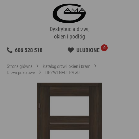
Dystrybucja drzwi,
okien i podłóg
0
606 528 518
ULUBIONE
Strona główna
Katalog drzwi, okien i bram
Drzwi pokojowe
DRZWI NEUTRA 30