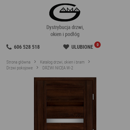
Dystrybucja drzwi,
okien i podłóg
0
606 528 518
ULUBIONE
Strona główna
Katalog drzwi, okien i bram
Drzwi pokojowe
DRZWI NICEA W-2