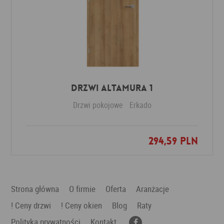
Drzwi Altamura 1
Drzwi pokojowe
Erkado
294,59 PLN
Dodaj do ulubionych
Strona główna
O firmie
Oferta
Aranżacje
! Ceny drzwi
! Ceny okien
Blog
Raty
Polityka prywatności
Kontakt