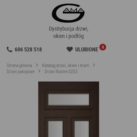
Dystrybucja drzwi,
okien i podłóg
0
606 528 518
ULUBIONE
Strona główna
Katalog drzwi, okien i bram
Drzwi pokojowe
Drzwi Nostre 02S3