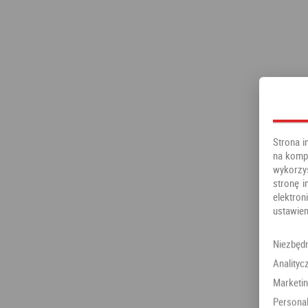
Strona i
na kompu
wykorzy
stronę i
elektr
ustawien
Niezbęd
Analityc
Marketi
Personal