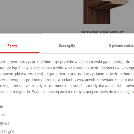
Zgody
Szczegóły
O plikach cookie
nternetowa korzysta z technologii przechowującej i uzyskującej dostęp do i
terze bądź innym urządzeniu użytkownika podłączonym do sieci (w szczeg
staniem plików cookies). Zgoda wyrażona na korzystanie z tych technolog
nternetową lub podmioty trzecie, w celach związanych ze świadczeniem us
oniczną, może w każdym momencie zostać zmodyfikowana lub odw
iach przeglądarki. Więcej o naszej polityce dotyczącej cookies dowiesz się
tu
ne
zne
ngowe
izacyjne