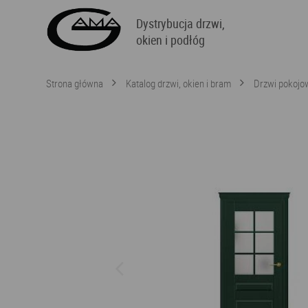
Dystrybucja drzwi,
okien i podłóg
Strona główna
Katalog drzwi, okien i bram
Drzwi pokojo