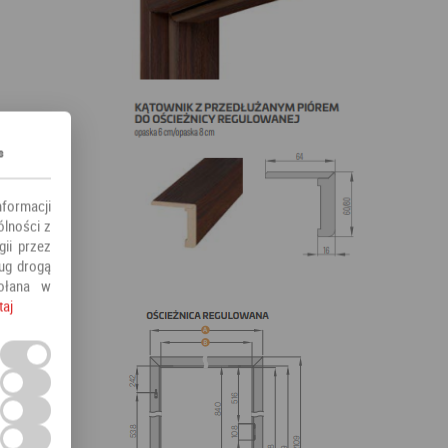
s
nformacji
ólności z
ii przez
ług drogą
ołana w
taj