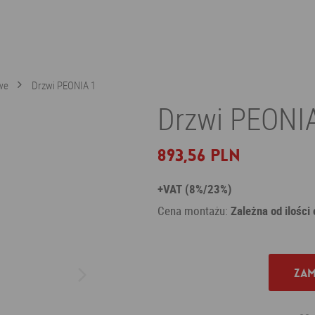
we
Drzwi PEONIA 1
Drzwi PEONIA
893,56 PLN
+VAT (8%/23%)
Cena montażu:
Zależna od ilości
Zam