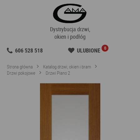
Dystrybucja drzwi,
okien i podłóg
0
606 528 518
ULUBIONE
Strona główna
Katalog drzwi, okien i bram
Drzwi pokojowe
Drzwi Piano 2