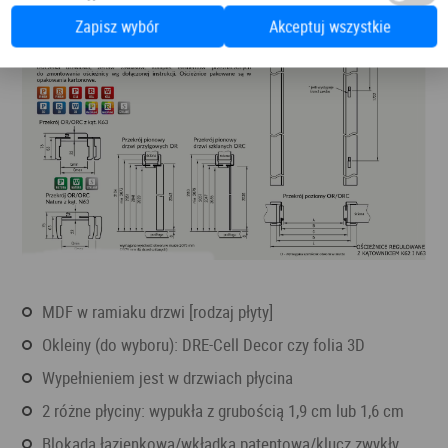
Zapisz wybór
Akceptuj wszystkie
MDF w ramiaku drzwi [rodzaj płyty]
okleiny (do wyboru): DRE-Cell Decor czy folia 3D
wypełnieniem jest w drzwiach płycina
2 różne płyciny: wypukła z grubością 1,9 cm lub 1,6 cm
blokada łazienkowa/wkładka patentowa/klucz zwykły