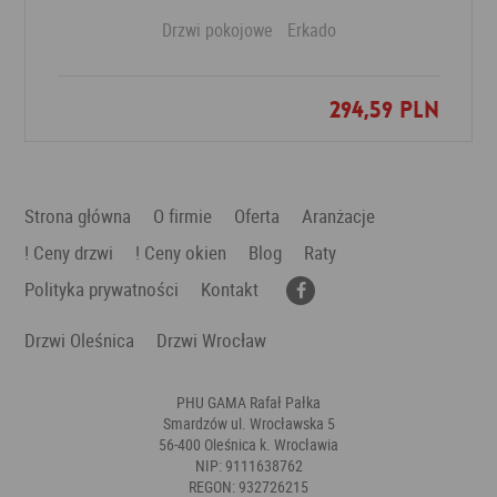
Drzwi pokojowe
Erkado
294,59 PLN
Dodaj do ulubionych
Strona główna
O firmie
Oferta
Aranżacje
! Ceny drzwi
! Ceny okien
Blog
Raty
Polityka prywatności
Kontakt
Drzwi Oleśnica
Drzwi Wrocław
PHU GAMA Rafał Pałka
Smardzów ul. Wrocławska 5
56-400 Oleśnica k. Wrocławia
NIP: 9111638762
REGON: 932726215