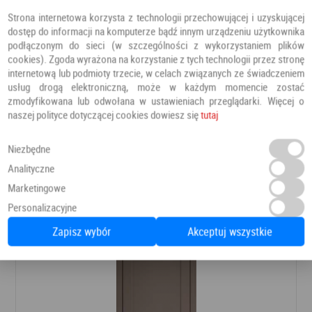
Strona internetowa korzysta z technologii przechowującej i uzyskującej
dostęp do informacji na komputerze bądź innym urządzeniu użytkownika
podłączonym do sieci (w szczególności z wykorzystaniem plików
cookies). Zgoda wyrażona na korzystanie z tych technologii przez stronę
internetową lub podmioty trzecie, w celach związanych ze świadczeniem
usług drogą elektroniczną, może w każdym momencie zostać
zmodyfikowana lub odwołana w ustawieniach przeglądarki. Więcej o
naszej polityce dotyczącej cookies dowiesz się
tutaj
DRZWI FREZJA 9
Niezbędne
Drzwi pokojowe
Erkado
Analityczne
Marketingowe
624,78 PLN
Dodaj do ulubionych
Personalizacyjne
Zapisz wybór
Akceptuj wszystkie