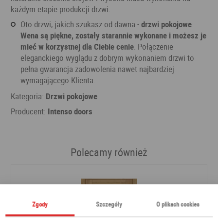
każdym etapie produkcji drzwi.
Oto drzwi, jakich szukasz od dawna -
drzwi pokojowe
Wena są piękne, zostały starannie wykonane i możesz je
mieć w korzystnej dla Ciebie cenie
. Połączenie
eleganckiego wyglądu z dobrym wykonaniem drzwi to
pełna gwarancja zadowolenia nawet najbardziej
wymagającego Klienta.
Kategoria:
Drzwi pokojowe
Producent:
Intenso doors
Polecamy również
Zgody
Szczegóły
O plikach cookies