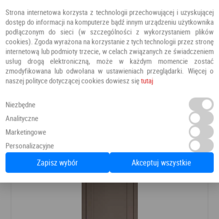
Strona internetowa korzysta z technologii przechowującej i uzyskującej
dostęp do informacji na komputerze bądź innym urządzeniu użytkownika
podłączonym do sieci (w szczególności z wykorzystaniem plików
cookies). Zgoda wyrażona na korzystanie z tych technologii przez stronę
internetową lub podmioty trzecie, w celach związanych ze świadczeniem
usług drogą elektroniczną, może w każdym momencie zostać
zmodyfikowana lub odwołana w ustawieniach przeglądarki. Więcej o
naszej polityce dotyczącej cookies dowiesz się
tutaj
DRZWI FREZJA 9
Niezbędne
Drzwi pokojowe
Erkado
Analityczne
Marketingowe
624,78 PLN
Dodaj do ulubionych
Personalizacyjne
Zapisz wybór
Akceptuj wszystkie