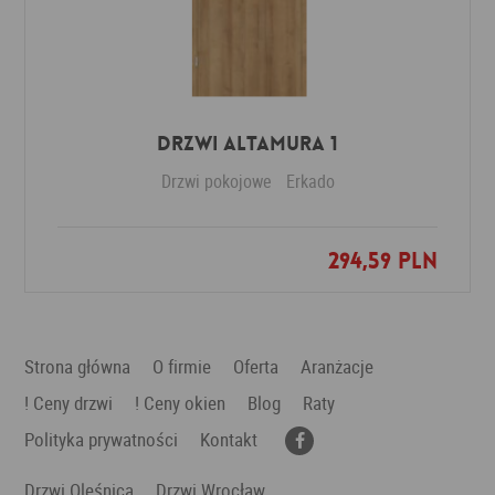
Drzwi Altamura 1
Drzwi pokojowe
Erkado
294,59 PLN
Dodaj do ulubionych
Strona główna
O firmie
Oferta
Aranżacje
! Ceny drzwi
! Ceny okien
Blog
Raty
Polityka prywatności
Kontakt
Drzwi Oleśnica
Drzwi Wrocław