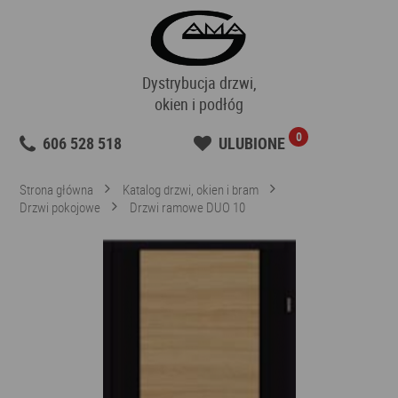
Dystrybucja drzwi,
okien i podłóg
0
606 528 518
ULUBIONE
Strona główna
Katalog drzwi, okien i bram
Drzwi pokojowe
Drzwi ramowe DUO 10