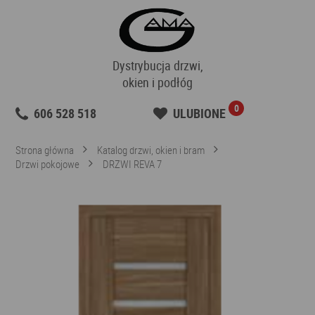
Dystrybucja drzwi,
okien i podłóg
0
606 528 518
ULUBIONE
Strona główna
Katalog drzwi, okien i bram
Drzwi pokojowe
DRZWI REVA 7