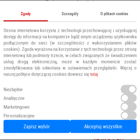
Polecamy również
Zgody
Szczegóły
O plikach cookies
Strona internetowa korzysta z technologii przechowującej i uzyskującej
dostęp do informacji na komputerze bądź innym urządzeniu użytkownika
podłączonym do sieci (w szczególności z wykorzystaniem plików
cookies). Zgoda wyrażona na korzystanie z tych technologii przez stronę
internetową lub podmioty trzecie, w celach związanych ze świadczeniem
usług drogą elektroniczną, może w każdym momencie zostać
zmodyfikowana lub odwołana w ustawieniach przeglądarki. Więcej o
naszej polityce dotyczącej cookies dowiesz się
tutaj
Niezbędne
Analityczne
DRZWI FREZJA 9
Marketingowe
Drzwi pokojowe
Erkado
Personalizacyjne
Zapisz wybór
Akceptuj wszystkie
624,78 PLN
Dodaj do ulubionych