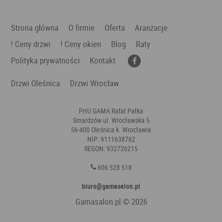
Strona główna
O firmie
Oferta
Aranżacje
! Ceny drzwi
! Ceny okien
Blog
Raty
Polityka prywatności
Kontakt
Drzwi Oleśnica
Drzwi Wrocław
PHU GAMA Rafał Pałka
Smardzów ul. Wrocławska 5
56-400 Oleśnica k. Wrocławia
NIP: 9111638762
REGON: 932726215
606 528 518
biuro@gamasalon.pl
Gamasalon.pl
© 2026