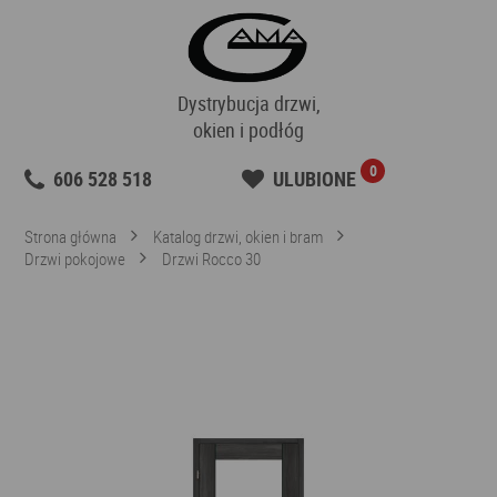
Dystrybucja drzwi,
okien i podłóg
0
606 528 518
ULUBIONE
Strona główna
Katalog drzwi, okien i bram
Drzwi pokojowe
Drzwi Rocco 30