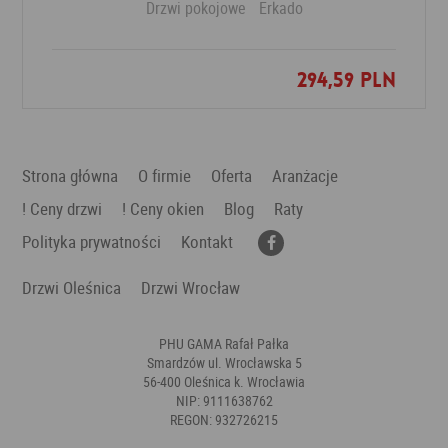
Drzwi pokojowe
Erkado
294,59 PLN
Dodaj do ulubionych
Strona główna
O firmie
Oferta
Aranżacje
! Ceny drzwi
! Ceny okien
Blog
Raty
Polityka prywatności
Kontakt
Drzwi Oleśnica
Drzwi Wrocław
PHU GAMA Rafał Pałka
Smardzów ul. Wrocławska 5
56-400 Oleśnica k. Wrocławia
NIP: 9111638762
REGON: 932726215