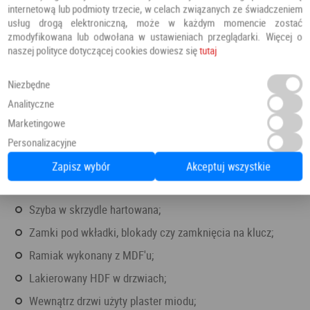
internetową lub podmioty trzecie, w celach związanych ze świadczeniem
usług drogą elektroniczną, może w każdym momencie zostać
zmodyfikowana lub odwołana w ustawieniach przeglądarki. Więcej o
naszej polityce dotyczącej cookies dowiesz się
tutaj
Niezbędne
Analityczne
Marketingowe
Personalizacyjne
Zapisz wybór
Akceptuj wszystkie
Możliwe do wyboru wykończenie to folia finish, okleina
3D lub CPL ze strukturą drewna;
Szyba w skrzydle hartowana;
Zamki pod wkładki, blokady czy zamknięcia na klucz;
Ramiak wykonany z MDF'u;
Lakierowany HDF w drzwiach;
Wewnątrz drzwi użyty plaster miodu;