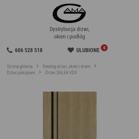
Dystrybucja drzwi,
okien i podłóg
0
606 528 518
ULUBIONE
Strona główna
Katalog drzwi, okien i bram
Drzwi pokojowe
Drzwi SALEA VD9