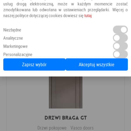
Drzwi pokojowe
Erkado
usług drogą elektroniczną, może w każdym momencie zostać
zmodyfikowana lub odwołana w ustawieniach przeglądarki. Więcej o
naszej polityce dotyczącej cookies dowiesz się
tutaj
624,78 PLN
Dodaj do ulubionych
Niezbędne
Analityczne
Marketingowe
Personalizacyjne
Zapisz wybór
Akceptuj wszystkie
Drzwi Braga GT
Drzwi pokojowe
Vasco doors