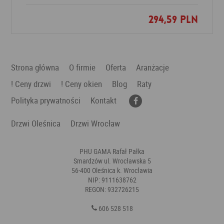
294,59 PLN
Dodaj do ulubionych
Strona główna
O firmie
Oferta
Aranżacje
! Ceny drzwi
! Ceny okien
Blog
Raty
Polityka prywatności
Kontakt
Drzwi Oleśnica
Drzwi Wrocław
PHU GAMA Rafał Pałka
Smardzów ul. Wrocławska 5
56-400 Oleśnica k. Wrocławia
NIP: 9111638762
REGON: 932726215
606 528 518