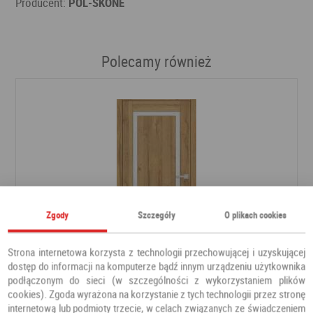
Producent:
POL-SKONE
Polecamy również
Zgody
Szczegóły
O plikach cookies
Strona internetowa korzysta z technologii przechowującej i uzyskującej
dostęp do informacji na komputerze bądź innym urządzeniu użytkownika
podłączonym do sieci (w szczególności z wykorzystaniem plików
DRZWI FREZJA 9
cookies). Zgoda wyrażona na korzystanie z tych technologii przez stronę
internetową lub podmioty trzecie, w celach związanych ze świadczeniem