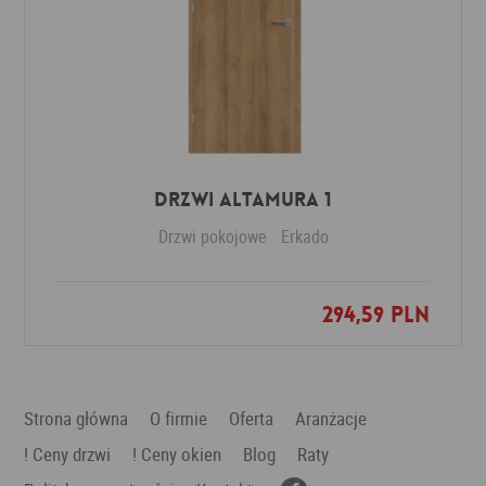
Drzwi Altamura 1
Drzwi pokojowe
Erkado
294,59 PLN
Dodaj do ulubionych
Strona główna
O firmie
Oferta
Aranżacje
! Ceny drzwi
! Ceny okien
Blog
Raty