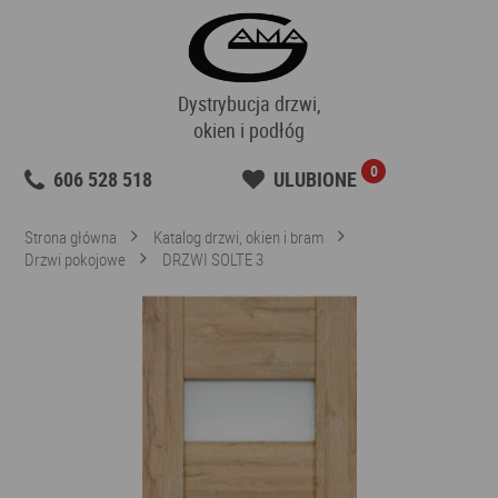
Dystrybucja drzwi,
okien i podłóg
0
606 528 518
ULUBIONE
Strona główna
Katalog drzwi, okien i bram
Drzwi pokojowe
DRZWI SOLTE 3