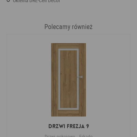
okleina DRE-Cell Decor
Polecamy również
DRZWI FREZJA 9
Drzwi pokojowe
Erkado