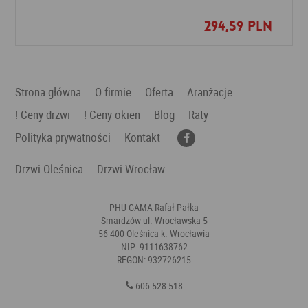
294,59 PLN
Dodaj do ulubionych
Strona główna
O firmie
Oferta
Aranżacje
! Ceny drzwi
! Ceny okien
Blog
Raty
Polityka prywatności
Kontakt
Drzwi Oleśnica
Drzwi Wrocław
PHU GAMA Rafał Pałka
Smardzów ul. Wrocławska 5
56-400 Oleśnica k. Wrocławia
NIP: 9111638762
REGON: 932726215
606 528 518