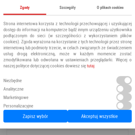
Zgody
Szczegóły
O plikach cookies
Strona internetowa korzysta z technologii przechowującej i uzyskującej
dostęp do informacji na komputerze bądź innym urządzeniu użytkownika
podłączonym do sieci (w szczególności z wykorzystaniem plików
cookies). Zgoda wyrażona na korzystanie z tych technologii przez stronę
internetową lub podmioty trzecie, w celach związanych ze świadczeniem
usług drogą elektroniczną, może w każdym momencie zostać
zmodyfikowana lub odwołana w ustawieniach przeglądarki. Więcej o
naszej polityce dotyczącej cookies dowiesz się
tutaj
Niezbędne
Analityczne
DRZWI FREZJA 9
Marketingowe
Drzwi pokojowe
Erkado
Personalizacyjne
Zapisz wybór
Akceptuj wszystkie
624,78 PLN
Dodaj do ulubionych