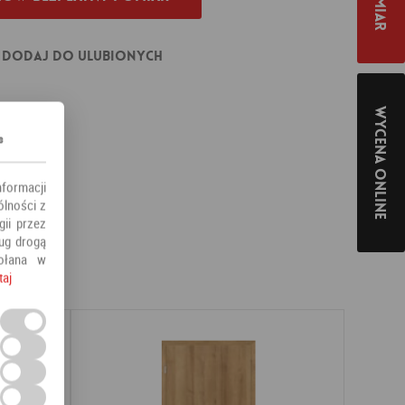
Dodaj do ulubionych
Wycena online
s
nformacji
ólności z
ii przez
ług drogą
ołana w
taj