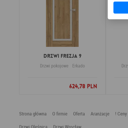
DRZWI FREZJA 9
Drzwi pokojowe
Erkado
Drz
624,78 PLN
Dodaj do ulubionych
Strona główna
O firmie
Oferta
Aranżacje
! Ceny
Drzwi Oleśnica
Drzwi Wrocław