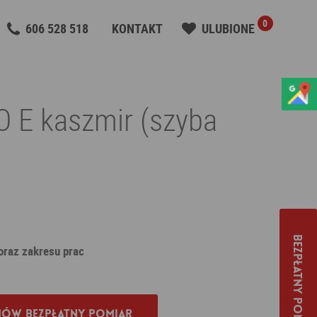
0
606 528 518
KONTAKT
ULUBIONE
 E kaszmir (szyba
Bezpłatny pomiar
 oraz zakresu prac
ów bezpłatny pomiar