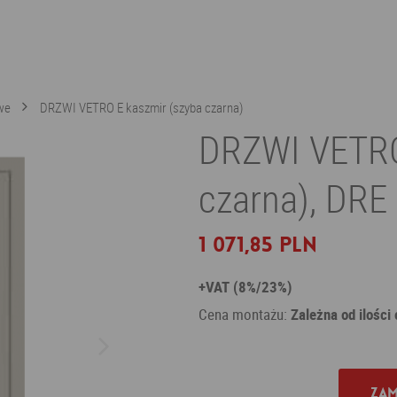
we
DRZWI VETRO E kaszmir (szyba czarna)
DRZWI VETRO
czarna), DRE
1 071,85 PLN
+VAT (8%/23%)
Cena montażu:
Zależna od ilości
Zam