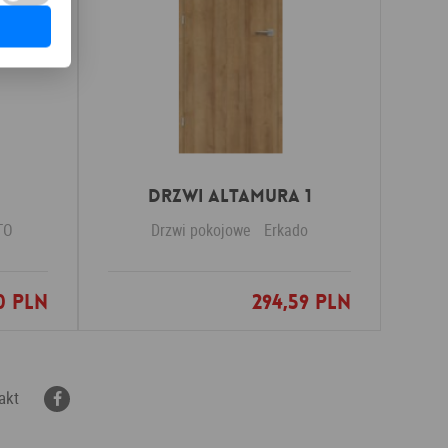
Drzwi Altamura 1
TO
Drzwi pokojowe
Erkado
0 PLN
294,59 PLN
nych
Dodaj do ulubionych
akt