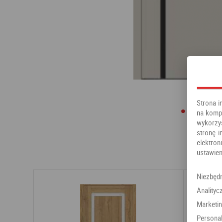
Strona i
na kompu
wykorzy
stronę i
elektr
ustawien
Niezbęd
Analityc
Marketi
Personal