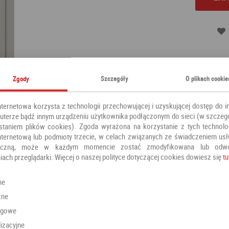
Kategoria:
Drzwi pokojowe
Zgody
Szczegóły
O plikach cookie
Producent:
DRE
nternetowa korzysta z technologii przechowującej i uzyskującej dostęp do i
terze bądź innym urządzeniu użytkownika podłączonym do sieci (w szczeg
staniem plików cookies). Zgoda wyrażona na korzystanie z tych technolog
nternetową lub podmioty trzecie, w celach związanych ze świadczeniem us
oniczną, może w każdym momencie zostać zmodyfikowana lub odw
iach przeglądarki. Więcej o naszej polityce dotyczącej cookies dowiesz się
tu
Polecamy również
ne
zne
ngowe
izacyjne