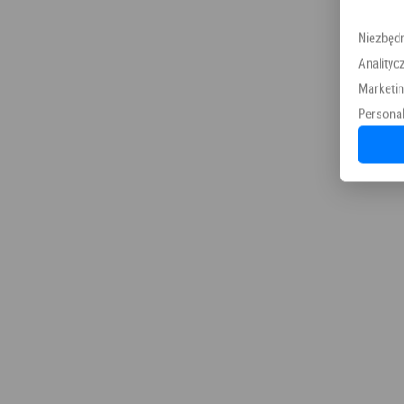
Niezbęd
Analityc
Marketi
Personal