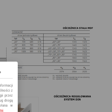
s
nformacji
ólności z
ii przez
ług drogą
ołana w
taj