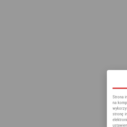
Strona i
na kompu
wykorzy
stronę i
elektr
ustawien