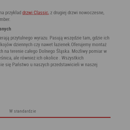
k na przykład
drzwi Classic,
z drugiej drzwi nowoczesne,
Amber.
snych
erają przytulnego wyrazu. Pasują wszędzie tam, gdzie ich
 pokojów dziennych czy nawet łazienek.Oferujemy montaż
ch na terenie całego Dolnego Śląska. Możliwy pomiar w
śnica, ale również ich okolice . Wszystkich
e się Państwo u naszych przedstawicieli w naszej
W standardzie