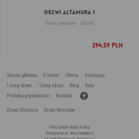
Drzwi Altamura 1
Drzwi pokojowe
Erkado
294,59 PLN
Dodaj do ulubionych
Strona główna
O firmie
Oferta
Aranżacje
! Ceny drzwi
! Ceny okien
Blog
Raty
Polityka prywatności
Kontakt
Drzwi Oleśnica
Drzwi Wrocław
PHU GAMA Rafał Pałka
Smardzów ul. Wrocławska 5
56-400 Oleśnica k. Wrocławia