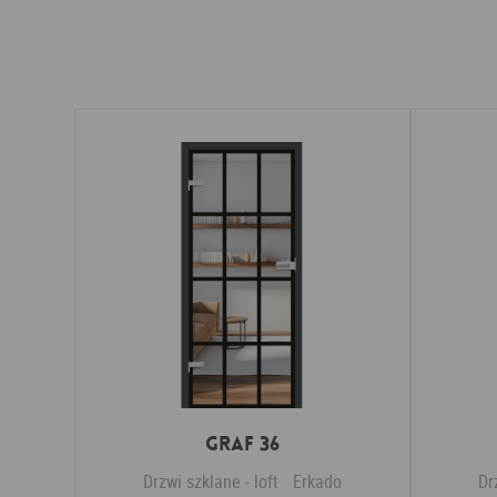
Graf 36
Drzwi szklane - loft
Erkado
Dr