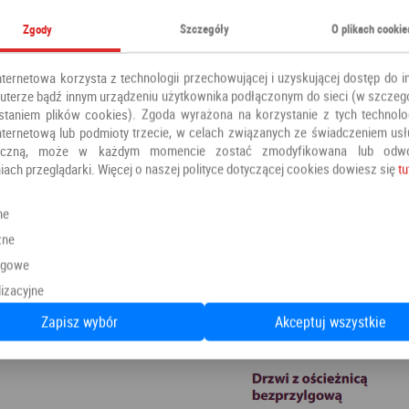
Zgody
Szczegóły
O plikach cookie
nternetowa korzysta z technologii przechowującej i uzyskującej dostęp do i
terze bądź innym urządzeniu użytkownika podłączonym do sieci (w szczeg
staniem plików cookies). Zgoda wyrażona na korzystanie z tych technolog
nternetową lub podmioty trzecie, w celach związanych ze świadczeniem us
oniczną, może w każdym momencie zostać zmodyfikowana lub odw
iach przeglądarki. Więcej o naszej polityce dotyczącej cookies dowiesz się
tu
ne
zne
ngowe
izacyjne
Zapisz wybór
Akceptuj wszystkie