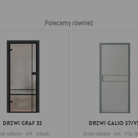
Polecamy również
Drzwi GRAF 32
Drzwi GALIO S7/V
zwi szklane - loft
Erkado
Drzwi szklane - loft
POL-S