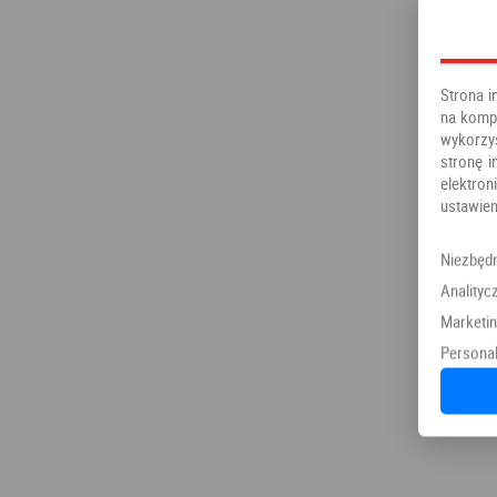
Strona i
na kompu
wykorzy
stronę i
elektr
ustawien
Niezbęd
Analityc
Marketi
Personal