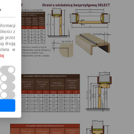
s
nformacji
ólności z
ii przez
ług drogą
ołana w
taj