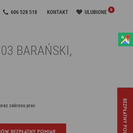
0
606 528 518
KONTAKT
ULUBIONE
 03 BARAŃSKI,
Bezpłatny pomiar
 oraz zakresu prac
ów bezpłatny pomiar