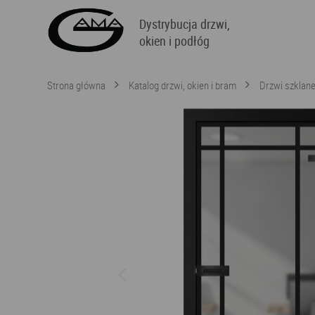
Dystrybucja drzwi,
okien i podłóg
Strona główna
Katalog drzwi, okien i bram
Drzwi szklane 