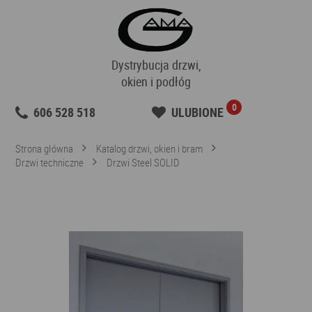
Dystrybucja drzwi,
okien i podłóg
0
606 528 518
ULUBIONE
Strona główna
Katalog drzwi, okien i bram
Drzwi techniczne
Drzwi Steel SOLID