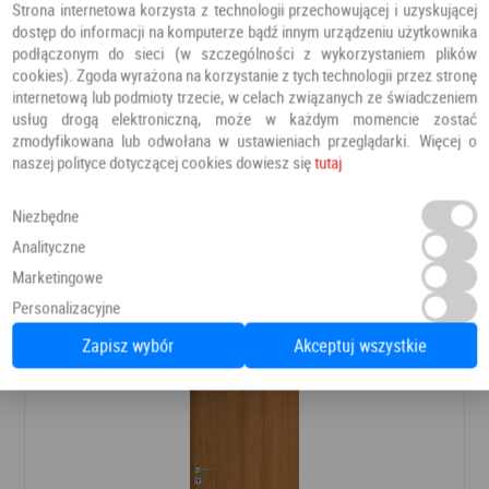
Strona internetowa korzysta z technologii przechowującej i uzyskującej
dostęp do informacji na komputerze bądź innym urządzeniu użytkownika
podłączonym do sieci (w szczególności z wykorzystaniem plików
cookies). Zgoda wyrażona na korzystanie z tych technologii przez stronę
internetową lub podmioty trzecie, w celach związanych ze świadczeniem
usług drogą elektroniczną, może w każdym momencie zostać
zmodyfikowana lub odwołana w ustawieniach przeglądarki. Więcej o
naszej polityce dotyczącej cookies dowiesz się
tutaj
MAR-TOM DRZWI 42UNI
Drzwi techniczne
MAR-TOM
Niezbędne
Analityczne
Marketingowe
1 469,43 PLN
Dodaj do ulubionych
Personalizacyjne
Zapisz wybór
Akceptuj wszystkie