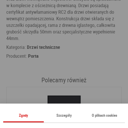
w komplecie z ościeżnicą drewnianą. Drzwi posiadają
certyfikat antywłamaniowy RC2 dla drzwi otwieranych do
wewnątrz pomieszczenia. Konstrukcja drzwi składa się z
uszczelki opadającej, rama z drewna iglastego, całkowita
grubość skrzydła 50mm oraz specjalistyczne wypełnienie
44mm.
Kategoria:
Drzwi techniczne
Producent:
Porta
Polecamy również
Zgody
Szczegóły
O plikach cookies