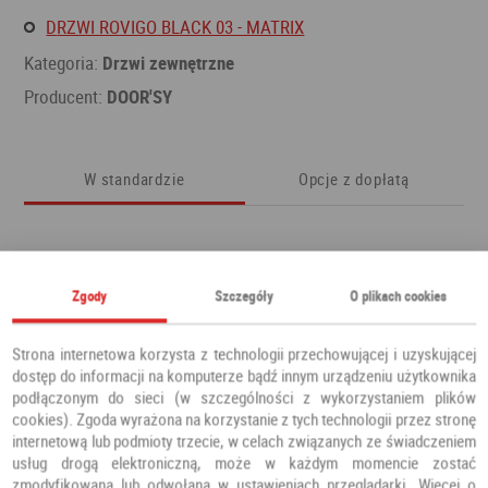
DRZWI ROVIGO BLACK 03 - MATRIX
Kategoria:
Drzwi zewnętrzne
Producent:
DOOR'SY
W standardzie
Opcje z dopłatą
Zgody
Szczegóły
O plikach cookies
Strona internetowa korzysta z technologii przechowującej i uzyskującej
dostęp do informacji na komputerze bądź innym urządzeniu użytkownika
podłączonym do sieci (w szczególności z wykorzystaniem plików
cookies). Zgoda wyrażona na korzystanie z tych technologii przez stronę
internetową lub podmioty trzecie, w celach związanych ze świadczeniem
usług drogą elektroniczną, może w każdym momencie zostać
zmodyfikowana lub odwołana w ustawieniach przeglądarki. Więcej o