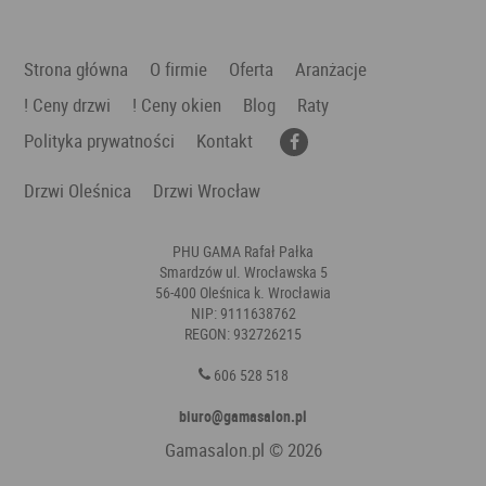
Strona główna
O firmie
Oferta
Aranżacje
! Ceny drzwi
! Ceny okien
Blog
Raty
Polityka prywatności
Kontakt
Drzwi Oleśnica
Drzwi Wrocław
PHU GAMA Rafał Pałka
Smardzów ul. Wrocławska 5
56-400 Oleśnica k. Wrocławia
NIP: 9111638762
REGON: 932726215
606 528 518
biuro@gamasalon.pl
Gamasalon.pl
© 2026