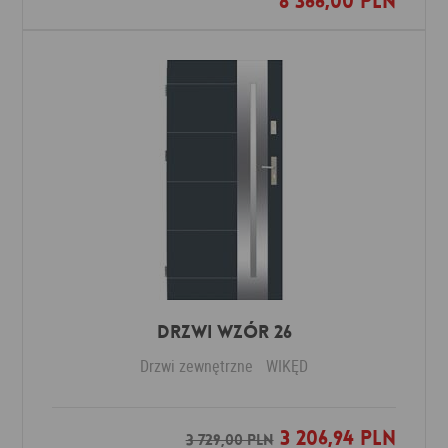
8 366,00 PLN
Drzwi Wzór 26
Drzwi zewnętrzne
WIKĘD
3 206,94 PLN
Dodaj do ulubionych
3 729,00 PLN