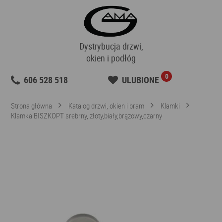
Dystrybucja drzwi,
okien i podłóg
0
606 528 518
ULUBIONE
Strona główna
Katalog drzwi, okien i bram
Klamki
Klamka BISZKOPT srebrny, złoty,biały,brązowy,czarny