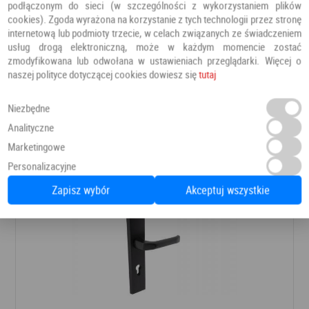
podłączonym do sieci (w szczególności z wykorzystaniem plików
cookies). Zgoda wyrażona na korzystanie z tych technologii przez stronę
internetową lub podmioty trzecie, w celach związanych ze świadczeniem
usług drogą elektroniczną, może w każdym momencie zostać
Klamka GAŁKO GAŁKA stal nierdzewna okrągła
zmodyfikowana lub odwołana w ustawieniach przeglądarki. Więcej o
naszej polityce dotyczącej cookies dowiesz się
tutaj
Klamki
ALUBRASS
Niezbędne
132,00 PLN
Dodaj do ulubionych
Analityczne
Marketingowe
Personalizacyjne
Zapisz wybór
Akceptuj wszystkie