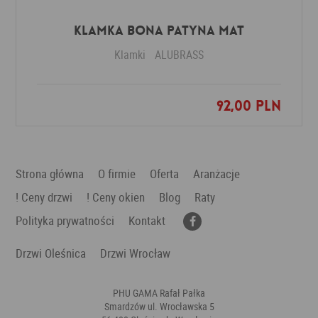
Klamka BONA patyna mat
Klamki
ALUBRASS
92,00 PLN
Dodaj do ulubionych
Strona główna
O firmie
Oferta
Aranżacje
! Ceny drzwi
! Ceny okien
Blog
Raty
Polityka prywatności
Kontakt
Drzwi Oleśnica
Drzwi Wrocław
PHU GAMA Rafał Pałka
Smardzów ul. Wrocławska 5