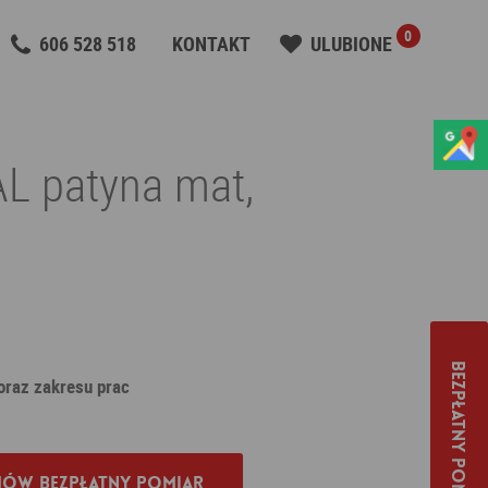
0
606 528 518
KONTAKT
ULUBIONE
L patyna mat,
Bezpłatny pomiar
 oraz zakresu prac
ów bezpłatny pomiar