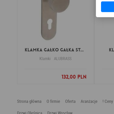
Klamka GAŁKO GAŁKA stal nierdzewna okrągła
K
Klamki
ALUBRASS
132,00 PLN
Dodaj do ulubionych
Strona główna
O firmie
Oferta
Aranżacje
! Ceny
Drzwi Oleśnica
Drzwi Wrocław