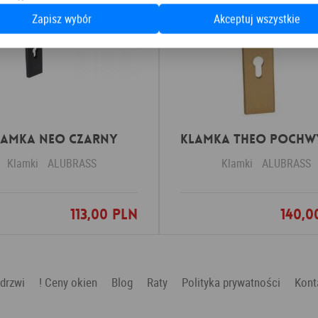
Zapisz wybór
Akceptuj wszystkie
lamka NEO czarny
Klamki
ALUBRASS
Klamki
ALUBRASS
113,00 PLN
140,0
Dodaj do ulubionych
Dodaj do ulubio
 drzwi
! Ceny okien
Blog
Raty
Polityka prywatności
Kont