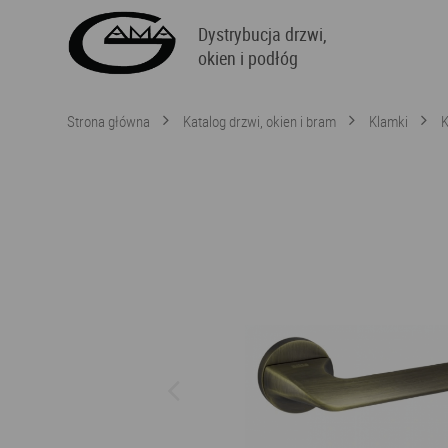
Dystrybucja drzwi,
okien i podłóg
Strona główna
Katalog drzwi, okien i bram
Klamki
K