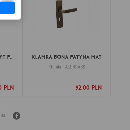
Klamka THEO POCHWYT patyna
Klamka BONA patyna mat
Klamki
ALUBRASS
0 PLN
92,00 PLN
nych
Dodaj do ulubionych
akt