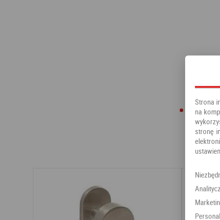
Strona i
na kompu
wykorzy
stronę i
elektr
ustawien
Niezbęd
Analityc
Marketi
Personal