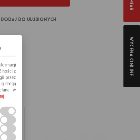
Dodaj do ulubionych
Wycena online
s
nformacji
ólności z
ii przez
ług drogą
ołana w
taj