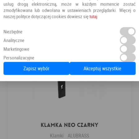
Klamki
ALUBRASS
usług drogą elektroniczną, może w każdym momencie zostać
zmodyfikowana lub odwołana w ustawieniach przeglądarki. Więcej o
naszej polityce dotyczącej cookies dowiesz się
tutaj
132,00 PLN
Dodaj do ulubionych
Niezbędne
Analityczne
Marketingowe
Personalizacyjne
Zapisz wybór
Akceptuj wszystkie
Klamka NEO czarny
Klamki
ALUBRASS