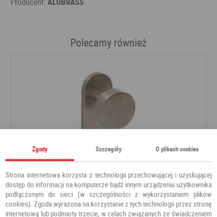
Producent:
ALUBRASS
Polecamy również
Zgody
Szczegóły
O plikach cookies
Strona internetowa korzysta z technologii przechowującej i uzyskującej
dostęp do informacji na komputerze bądź innym urządzeniu użytkownika
podłączonym do sieci (w szczególności z wykorzystaniem plików
Klamka GAŁKO GAŁKA stal nierdzewna okrągła
cookies). Zgoda wyrażona na korzystanie z tych technologii przez stronę
internetową lub podmioty trzecie, w celach związanych ze świadczeniem