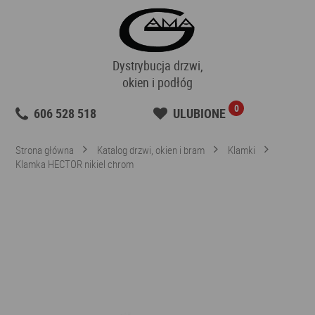
Dystrybucja drzwi,
okien i podłóg
0
606 528 518
ULUBIONE
Strona główna
Katalog drzwi, okien i bram
Klamki
Klamka HECTOR nikiel chrom