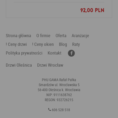
92,00 PLN
Dodaj do ulubionych
Strona główna
O firmie
Oferta
Aranżacje
! Ceny drzwi
! Ceny okien
Blog
Raty
Polityka prywatności
Kontakt
Drzwi Oleśnica
Drzwi Wrocław
PHU GAMA Rafał Pałka
Smardzów ul. Wrocławska 5
56-400 Oleśnica k. Wrocławia
NIP: 9111638762
REGON: 932726215
606 528 518