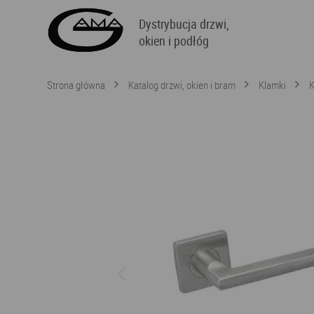
Dystrybucja drzwi,
okien i podłóg
Strona główna
Katalog drzwi, okien i bram
Klamki
K