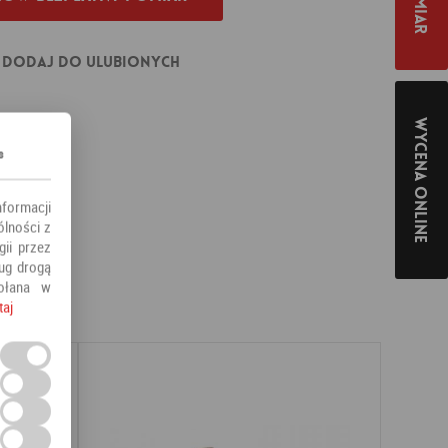
Dodaj do ulubionych
Wycena online
s
nformacji
ólności z
ii przez
ług drogą
ołana w
taj