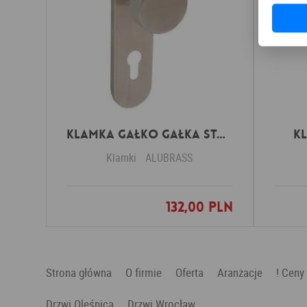
Klamka GAŁKO GAŁKA stal nierdzewna okrągła
K
Klamki
ALUBRASS
132,00 PLN
Dodaj do ulubionych
Strona główna
O firmie
Oferta
Aranżacje
! Ceny
Drzwi Oleśnica
Drzwi Wrocław