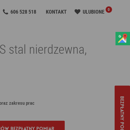
0
606 528 518
KONTAKT
ULUBIONE
 stal nierdzewna,
Bezpłatny pomiar
 oraz zakresu prac
ów bezpłatny pomiar