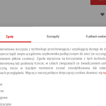
Kategoria:
Klamki
Zgody
Szczegóły
O plikach cookie
Producent:
ALUBRASS
nternetowa korzysta z technologii przechowującej i uzyskującej dostęp do i
terze bądź innym urządzeniu użytkownika podłączonym do sieci (w szczeg
staniem plików cookies). Zgoda wyrażona na korzystanie z tych technolog
nternetową lub podmioty trzecie, w celach związanych ze świadczeniem us
oniczną, może w każdym momencie zostać zmodyfikowana lub odw
iach przeglądarki. Więcej o naszej polityce dotyczącej cookies dowiesz się
tu
Polecamy również
ne
zne
ngowe
izacyjne