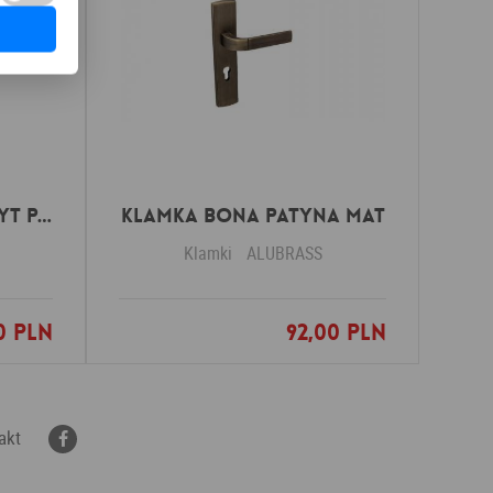
Klamka THEO POCHWYT patyna
Klamka BONA patyna mat
Klamki
ALUBRASS
0 PLN
92,00 PLN
nych
Dodaj do ulubionych
akt