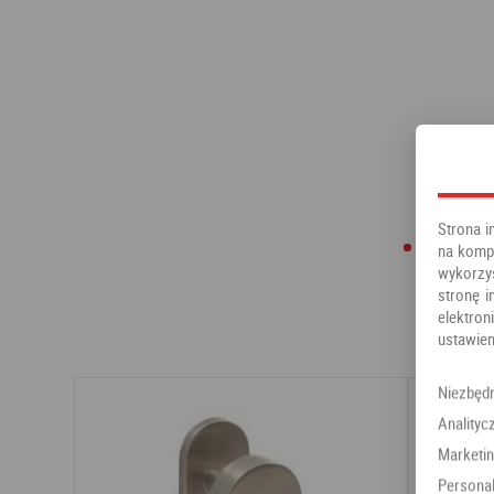
Strona i
na kompu
wykorzy
stronę i
elektr
ustawien
Niezbęd
Analityc
Marketi
Personal