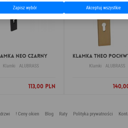
Zapisz wybór
Akceptuj wszystkie
lamka NEO czarny
Klamki
ALUBRASS
Klamki
ALUBRASS
113,00 PLN
140,0
Dodaj do ulubionych
Dodaj do ulubio
 drzwi
! Ceny okien
Blog
Raty
Polityka prywatności
Kont