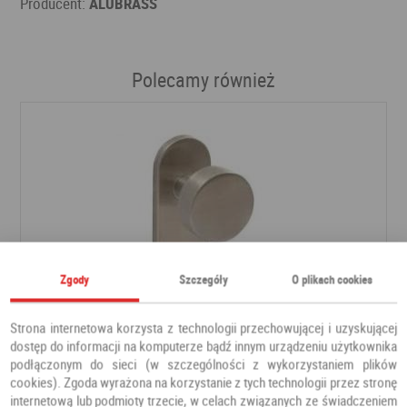
Producent:
ALUBRASS
Polecamy również
Zgody
Szczegóły
O plikach cookies
Strona internetowa korzysta z technologii przechowującej i uzyskującej
dostęp do informacji na komputerze bądź innym urządzeniu użytkownika
podłączonym do sieci (w szczególności z wykorzystaniem plików
Klamka GAŁKO GAŁKA stal nierdzewna okrągła
cookies). Zgoda wyrażona na korzystanie z tych technologii przez stronę
internetową lub podmioty trzecie, w celach związanych ze świadczeniem