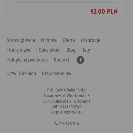
92,00 PLN
Dodaj do ulubionych
Strona główna
O firmie
Oferta
Aranżacje
! Ceny drzwi
! Ceny okien
Blog
Raty
Polityka prywatności
Kontakt
Drzwi Oleśnica
Drzwi Wrocław
PHU GAMA Rafał Pałka
Smardzów ul. Wrocławska 5
56-400 Oleśnica k. Wrocławia
NIP: 9111638762
REGON: 932726215
606 528 518