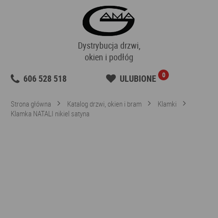
Dystrybucja drzwi,
okien i podłóg
0
606 528 518
ULUBIONE
Strona główna
Katalog drzwi, okien i bram
Klamki
Klamka NATALI nikiel satyna