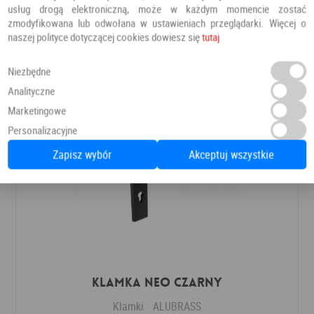
Klamki
ALUBRASS
usług drogą elektroniczną, może w każdym momencie zostać
zmodyfikowana lub odwołana w ustawieniach przeglądarki. Więcej o
naszej polityce dotyczącej cookies dowiesz się
tutaj
132,00 PLN
Dodaj do ulubionych
Niezbędne
Analityczne
Marketingowe
Personalizacyjne
Zapisz wybór
Akceptuj wszystkie
Klamka NEO czarny
Klamki
ALUBRASS