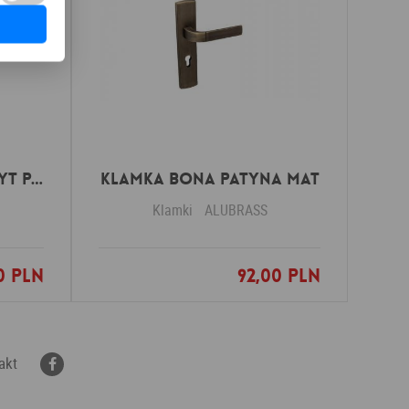
Klamka THEO POCHWYT patyna
Klamka BONA patyna mat
Klamki
ALUBRASS
0 PLN
92,00 PLN
nych
Dodaj do ulubionych
akt