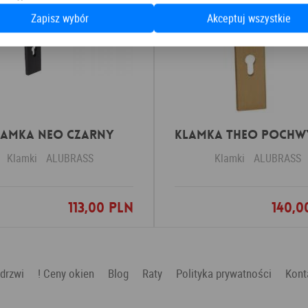
Zapisz wybór
Akceptuj wszystkie
lamka NEO czarny
Klamki
ALUBRASS
Klamki
ALUBRASS
113,00 PLN
140,0
Dodaj do ulubionych
Dodaj do ulubio
 drzwi
! Ceny okien
Blog
Raty
Polityka prywatności
Kont