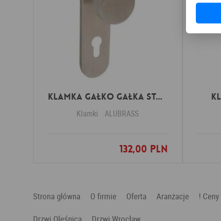
Klamka GAŁKO GAŁKA stal nierdzewna okrągła
K
Klamki
ALUBRASS
132,00 PLN
Dodaj do ulubionych
Strona główna
O firmie
Oferta
Aranżacje
! Ceny
Drzwi Oleśnica
Drzwi Wrocław