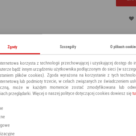
Kategoria:
Klamki
Zgody
Szczegóły
O plikach cookie
Producent:
ALUBRASS
nternetowa korzysta z technologii przechowującej i uzyskującej dostęp do i
terze bądź innym urządzeniu użytkownika podłączonym do sieci (w szczeg
staniem plików cookies). Zgoda wyrażona na korzystanie z tych technolog
nternetową lub podmioty trzecie, w celach związanych ze świadczeniem us
oniczną, może w każdym momencie zostać zmodyfikowana lub odw
iach przeglądarki. Więcej o naszej polityce dotyczącej cookies dowiesz się
tu
Polecamy również
ne
zne
ngowe
izacyjne