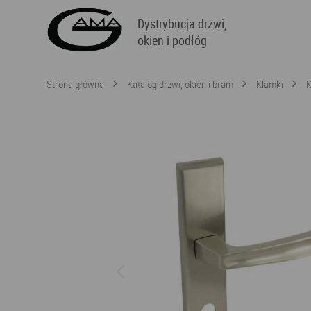
Dystrybucja drzwi,
okien i podłóg
Strona główna
Katalog drzwi, okien i bram
Klamki
K