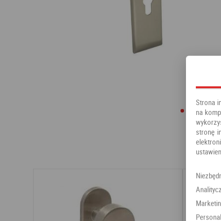
Strona i
na kompu
wykorzy
stronę i
elektr
ustawien
Niezbęd
Analityc
Marketi
Personal