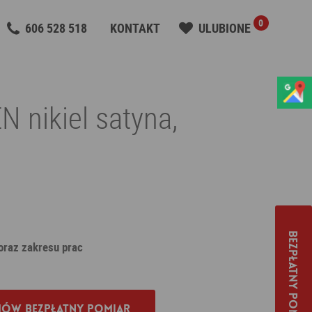
0
606 528 518
KONTAKT
ULUBIONE
 nikiel satyna,
Bezpłatny pomiar
 oraz zakresu prac
ów bezpłatny pomiar