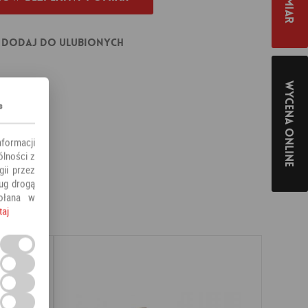
Dodaj do ulubionych
Wycena online
s
nformacji
ólności z
ii przez
ług drogą
ołana w
taj