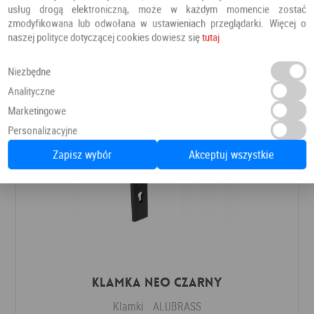
Klamki
ALUBRASS
usług drogą elektroniczną, może w każdym momencie zostać
zmodyfikowana lub odwołana w ustawieniach przeglądarki. Więcej o
naszej polityce dotyczącej cookies dowiesz się
tutaj
132,00 PLN
Dodaj do ulubionych
Niezbędne
Analityczne
Marketingowe
Personalizacyjne
Zapisz wybór
Akceptuj wszystkie
Klamka NEO czarny
Klamki
ALUBRASS