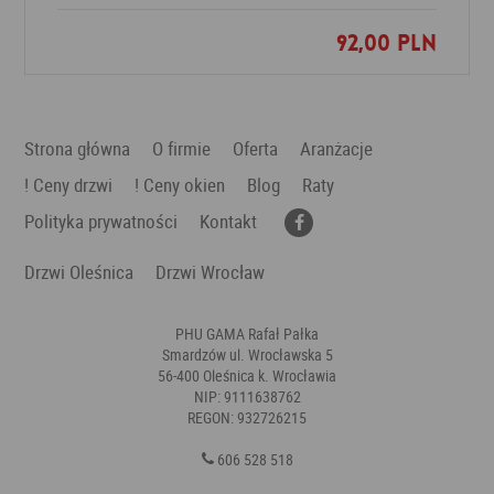
92,00 PLN
Dodaj do ulubionych
Strona główna
O firmie
Oferta
Aranżacje
! Ceny drzwi
! Ceny okien
Blog
Raty
Polityka prywatności
Kontakt
Drzwi Oleśnica
Drzwi Wrocław
PHU GAMA Rafał Pałka
Smardzów ul. Wrocławska 5
56-400 Oleśnica k. Wrocławia
NIP: 9111638762
REGON: 932726215
606 528 518