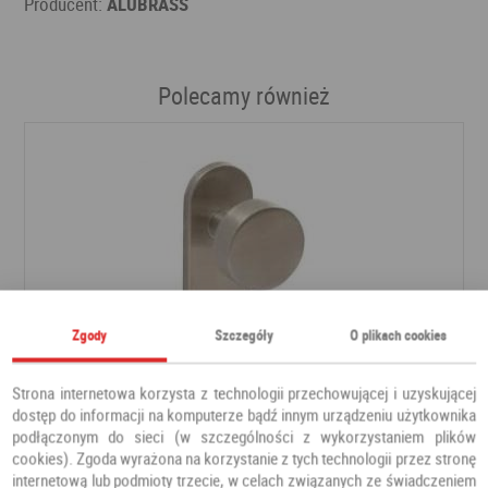
Producent:
ALUBRASS
Polecamy również
Zgody
Szczegóły
O plikach cookies
Strona internetowa korzysta z technologii przechowującej i uzyskującej
dostęp do informacji na komputerze bądź innym urządzeniu użytkownika
podłączonym do sieci (w szczególności z wykorzystaniem plików
Klamka GAŁKO GAŁKA stal nierdzewna okrągła
cookies). Zgoda wyrażona na korzystanie z tych technologii przez stronę
internetową lub podmioty trzecie, w celach związanych ze świadczeniem