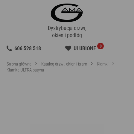
Dystrybucja drzwi,
okien i podłóg
0
606 528 518
ULUBIONE
Strona główna
Katalog drzwi, okien i bram
Klamki
Klamka ULTRA patyna