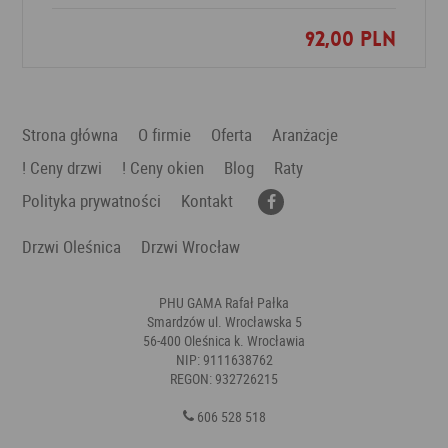
92,00 PLN
Dodaj do ulubionych
Strona główna
O firmie
Oferta
Aranżacje
! Ceny drzwi
! Ceny okien
Blog
Raty
Polityka prywatności
Kontakt
Drzwi Oleśnica
Drzwi Wrocław
PHU GAMA Rafał Pałka
Smardzów ul. Wrocławska 5
56-400 Oleśnica k. Wrocławia
NIP: 9111638762
REGON: 932726215
606 528 518