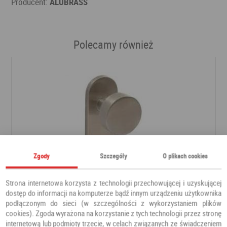
Producent:
ALUBRASS
Polecamy również
Zgody
Szczegóły
O plikach cookies
Strona internetowa korzysta z technologii przechowującej i uzyskującej
dostęp do informacji na komputerze bądź innym urządzeniu użytkownika
podłączonym do sieci (w szczególności z wykorzystaniem plików
Klamka GAŁKO GAŁKA stal nierdzewna okrągła
cookies). Zgoda wyrażona na korzystanie z tych technologii przez stronę
internetową lub podmioty trzecie, w celach związanych ze świadczeniem