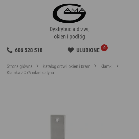
Dystrybucja drzwi,
okien i podłóg
0
606 528 518
ULUBIONE
Strona główna
Katalog drzwi, okien i bram
Klamki
Klamka ZOYA nikiel satyna