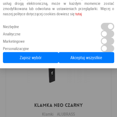
Klamki
ALUBRASS
usług drogą elektroniczną, może w każdym momencie zostać
zmodyfikowana lub odwołana w ustawieniach przeglądarki. Więcej o
naszej polityce dotyczącej cookies dowiesz się
tutaj
132,00 PLN
Dodaj do ulubionych
Niezbędne
Analityczne
Marketingowe
Personalizacyjne
Zapisz wybór
Akceptuj wszystkie
Klamka NEO czarny
Klamki
ALUBRASS