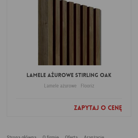
Lamele ażurowe Stirling Oak
Lamele ażurowe
Flooriz
Zapytaj o cenę
Dodaj do ulubionych
Strona główna
O firmie
Oferta
Aranżacje