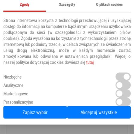
Zgody
Szczegóły
O plikach cookies
Strona internetowa korzysta z technologii przechowującej i uzyskującej
dostęp do informacji na komputerze bądź innym urządzeniu użytkownika
podłączonym do sieci (w szczególności z wykorzystaniem plików
cookies). Zgoda wyrażona na korzystanie z tych technologii przez stronę
internetową lub podmioty trzecie, w celach związanych ze świadczeniem
usług drogą elektroniczną, może w każdym momencie zostać
zmodyfikowana lub odwołana w ustawieniach przeglądarki. Więcej o
naszej polityce dotyczącej cookies dowiesz się
tutaj
Niezbędne
Lamele ażurowe Grandson Oak
Analityczne
Lamele ażurowe
Flooriz
Marketingowe
Personalizacyjne
Zapisz wybór
Akceptuj wszystkie
Zapytaj o cenę
Dodaj do ulubionych