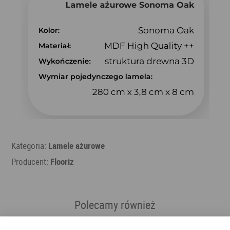
Kategoria:
Lamele ażurowe
Producent:
Flooriz
Polecamy również