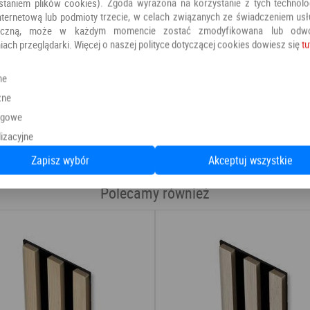
staniem plików cookies). Zgoda wyrażona na korzystanie z tych technolog
nternetową lub podmioty trzecie, w celach związanych ze świadczeniem us
oniczną, może w każdym momencie zostać zmodyfikowana lub odw
iach przeglądarki. Więcej o naszej polityce dotyczącej cookies dowiesz się
tu
ne
zne
Kategoria:
Lamele na płycie
ngowe
Producent:
Flooriz
izacyjne
Zapisz wybór
Akceptuj wszystkie
Polecamy również