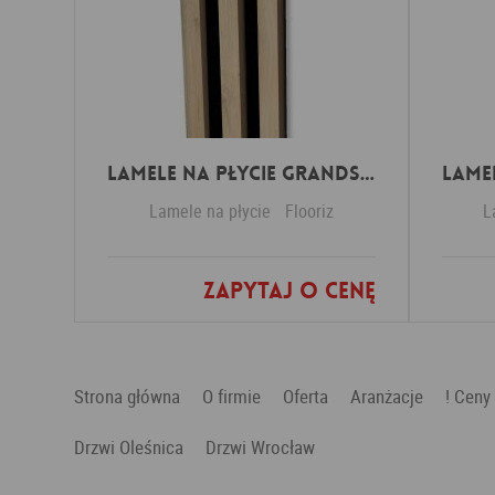
Lamele na płycie Grandson Oak
Lamele na płycie
Flooriz
L
Zapytaj o cenę
Dodaj do ulubionych
Strona główna
O firmie
Oferta
Aranżacje
! Ceny
Drzwi Oleśnica
Drzwi Wrocław