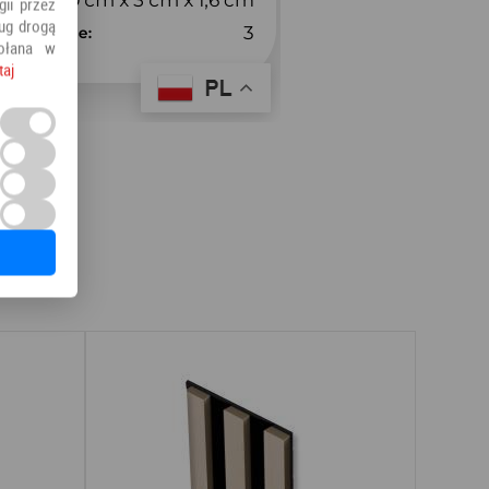
ii przez
ług drogą
ołana w
taj