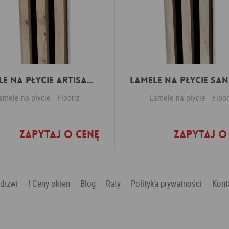
Lamele na płycie Artisan Oak
amele na płycie
Flooriz
Lamele na płycie
Floor
Zapytaj o cenę
Zapytaj o
Dodaj do ulubionych
Dodaj do ulubio
 drzwi
! Ceny okien
Blog
Raty
Polityka prywatności
Kont