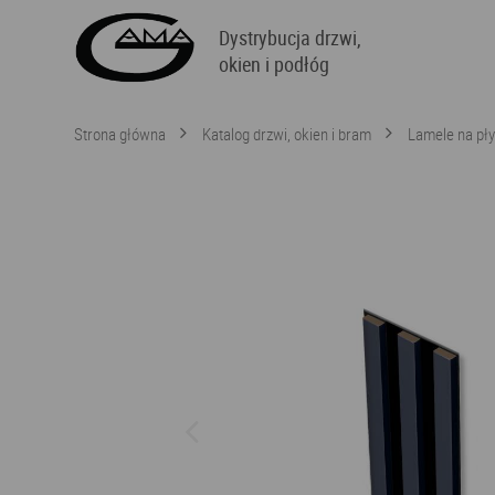
Dystrybucja drzwi,
okien i podłóg
Strona główna
Katalog drzwi, okien i bram
Lamele na pły