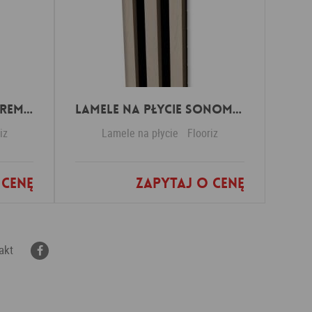
Lamele na płycie Sanremo Oak
Lamele na płycie Sonoma Oak
iz
Lamele na płycie
Flooriz
 cenę
Zapytaj o cenę
nych
Dodaj do ulubionych
akt