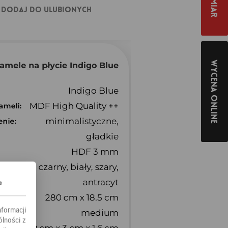
Dodaj do ulubionych
Wycena online
s
nformacji
ólności z