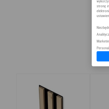
wykorzy
stronę i
elektr
ustawien
Niezbęd
Analityc
Marketi
Personal