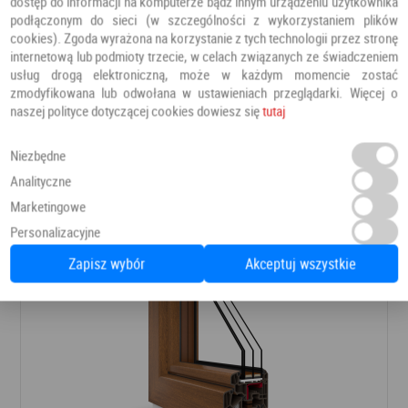
dostęp do informacji na komputerze bądź innym urządzeniu użytkownika
podłączonym do sieci (w szczególności z wykorzystaniem plików
okucia od niemieckiej firmy ROTO NT;
cookies). Zgoda wyrażona na korzystanie z tych technologii przez stronę
eleganckie i solidne klamki Swing Secustik z
internetową lub podmioty trzecie, w celach związanych ze świadczeniem
usług drogą elektroniczną, może w każdym momencie zostać
mechanizmem blokującym jej obrót, zabezpieczającym
zmodyfikowana lub odwołana w ustawieniach przeglądarki. Więcej o
przed włamaniem;
naszej polityce dotyczącej cookies dowiesz się
tutaj
mikrowentylacja;
Niezbędne
Analityczne
Polecamy również
Marketingowe
Personalizacyjne
Zapisz wybór
Akceptuj wszystkie