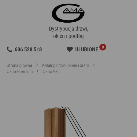
Dystrybucja drzwi,
okien i podłóg
0
606 528 518
ULUBIONE
Strona główna
Katalog drzwi, okien i bram
Okna Premium
Okno V82