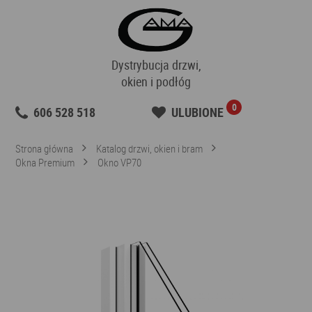
Dystrybucja drzwi,
okien i podłóg
0
606 528 518
ULUBIONE
Strona główna
Katalog drzwi, okien i bram
Okna Premium
Okno VP70