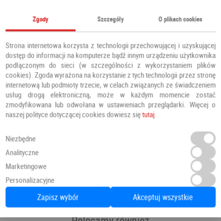
koekstruzją, pozwala na zamaskowanie wad, które
powstały w wyglądzie zewnętrznym okien w wyniku
Zgody
Szczegóły
O plikach cookies
uszkodzeń mechanicznych (dotyczy koloru białego i
czarnego);
Strona internetowa korzysta z technologii przechowującej i uzyskującej
wytrzymałe wzmocnienia z ocynkowanej stali;
dostęp do informacji na komputerze bądź innym urządzeniu użytkownika
podłączonym do sieci (w szczególności z wykorzystaniem plików
pakiety szybowe z wbudowaną ramką międzyszybową
cookies). Zgoda wyrażona na korzystanie z tych technologii przez stronę
dla lepszej izolacji
internetową lub podmioty trzecie, w celach związanych ze świadczeniem
okucia od firmy ROTO NT
usług drogą elektroniczną, może w każdym momencie zostać
zmodyfikowana lub odwołana w ustawieniach przeglądarki. Więcej o
dwa zaczepy antywyważeniowe w skrzydle dla
naszej polityce dotyczącej cookies dowiesz się
tutaj
bezpieczeństwa, dla jeszcze lepszej ochrony
zastosowano tu podwójne zabezpieczenie;
Niezbędne
mechanizm uchylania okna czterostopniowy;
Analityczne
uszczelki z EPDM, które nie niszczą się i nie
Marketingowe
odkształcają;
Personalizacyjne
Zapisz wybór
Akceptuj wszystkie
Polecamy również