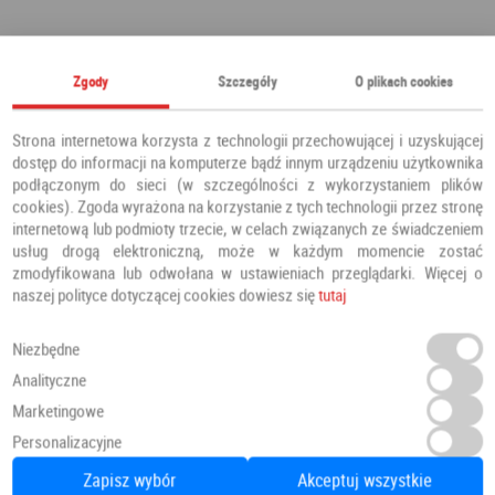
Polecamy również
Zgody
Szczegóły
O plikach cookies
Strona internetowa korzysta z technologii przechowującej i uzyskującej
dostęp do informacji na komputerze bądź innym urządzeniu użytkownika
podłączonym do sieci (w szczególności z wykorzystaniem plików
cookies). Zgoda wyrażona na korzystanie z tych technologii przez stronę
internetową lub podmioty trzecie, w celach związanych ze świadczeniem
usług drogą elektroniczną, może w każdym momencie zostać
zmodyfikowana lub odwołana w ustawieniach przeglądarki. Więcej o
naszej polityce dotyczącej cookies dowiesz się
tutaj
Niezbędne
Analityczne
Marketingowe
Podłoga Dąb La Mancha
Personalizacyjne
Panele / podłogi
Egger
Zapisz wybór
Akceptuj wszystkie