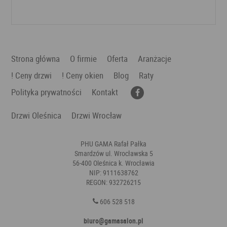
Dodaj do ulubionych
Strona główna
O firmie
Oferta
Aranżacje
! Ceny drzwi
! Ceny okien
Blog
Raty
Polityka prywatności
Kontakt
Drzwi Oleśnica
Drzwi Wrocław
PHU GAMA Rafał Pałka
Smardzów ul. Wrocławska 5
56-400 Oleśnica k. Wrocławia
NIP: 9111638762
REGON: 932726215
606 528 518
biuro@gamasalon.pl