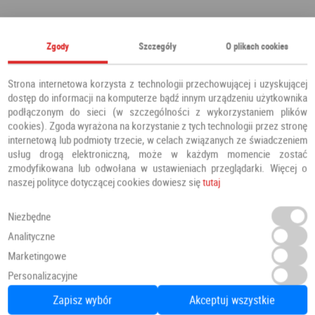
Polecamy również
Zgody
Szczegóły
O plikach cookies
Strona internetowa korzysta z technologii przechowującej i uzyskującej
dostęp do informacji na komputerze bądź innym urządzeniu użytkownika
podłączonym do sieci (w szczególności z wykorzystaniem plików
cookies). Zgoda wyrażona na korzystanie z tych technologii przez stronę
internetową lub podmioty trzecie, w celach związanych ze świadczeniem
usług drogą elektroniczną, może w każdym momencie zostać
zmodyfikowana lub odwołana w ustawieniach przeglądarki. Więcej o
naszej polityce dotyczącej cookies dowiesz się
tutaj
Niezbędne
Analityczne
Marketingowe
Panele Podłogowe Dab Patynowy Klasyczny Szary IMU3560 AC5 12 mm
Personalizacyjne
Panele podłogowe
PANELE
Zapisz wybór
Akceptuj wszystkie