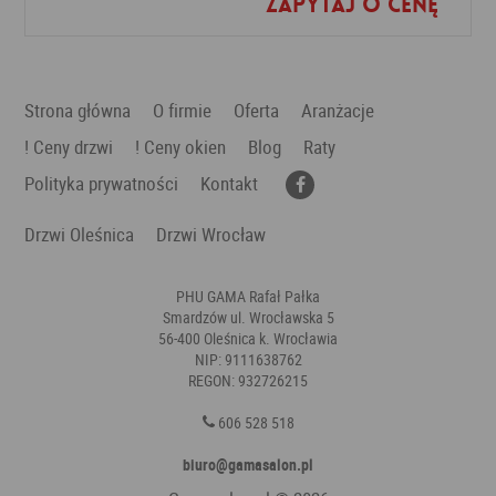
Zapytaj o cenę
Dodaj do ulubionych
Strona główna
O firmie
Oferta
Aranżacje
! Ceny drzwi
! Ceny okien
Blog
Raty
Polityka prywatności
Kontakt
Drzwi Oleśnica
Drzwi Wrocław
PHU GAMA Rafał Pałka
Smardzów ul. Wrocławska 5
56-400 Oleśnica k. Wrocławia
NIP: 9111638762
REGON: 932726215
606 528 518
biuro@gamasalon.pl