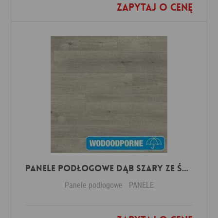
Zapytaj o cenę
Dodaj do ulubionych
Panele Podłogowe Dąb Szary ze śladami cięcia piłą IMU1858 AC5 12 mm
Panele podłogowe
PANELE