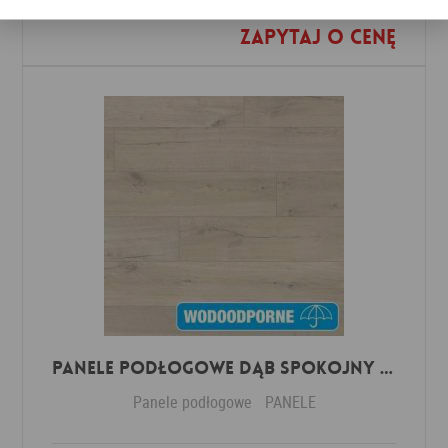
Zapytaj o cenę
Dodaj do ulubionych
Panele Podłogowe Dąb Spokojny Jasny IMU1854 AC5 12 mm
Panele podłogowe
PANELE