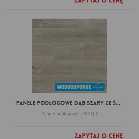
Zapytaj o cenę
Panele Podłogowe Dąb Szary ze śladami cięcia piłą IMU1858 AC5 12 mm
Panele podłogowe
PANELE
Zapytaj o cenę
Dodaj do ulubionych