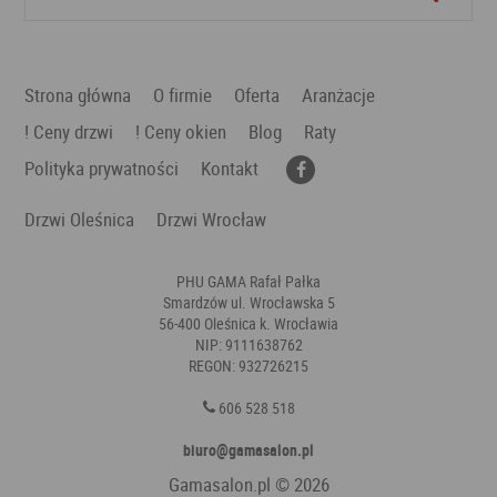
Strona główna
O firmie
Oferta
Aranżacje
! Ceny drzwi
! Ceny okien
Blog
Raty
Polityka prywatności
Kontakt
Drzwi Oleśnica
Drzwi Wrocław
PHU GAMA Rafał Pałka
Smardzów ul. Wrocławska 5
56-400 Oleśnica k. Wrocławia
NIP: 9111638762
REGON: 932726215
606 528 518
biuro@gamasalon.pl
Gamasalon.pl
© 2026