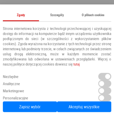
Polecamy również
Zgody
Szczegóły
O plikach cookies
Strona internetowa korzysta z technologii przechowującej i uzyskującej
dostęp do informacji na komputerze bądź innym urządzeniu użytkownika
podłączonym do sieci (w szczególności z wykorzystaniem plików
cookies). Zgoda wyrażona na korzystanie z tych technologii przez stronę
internetową lub podmioty trzecie, w celach związanych ze świadczeniem
usług drogą elektroniczną, może w każdym momencie zostać
zmodyfikowana lub odwołana w ustawieniach przeglądarki. Więcej o
naszej polityce dotyczącej cookies dowiesz się
tutaj
Niezbędne
Analityczne
Marketingowe
Panele Podłogowe Dab Patynowy Klasyczny Szary IMU3560 AC5 12 mm
Personalizacyjne
Panele podłogowe
PANELE
Zapisz wybór
Akceptuj wszystkie