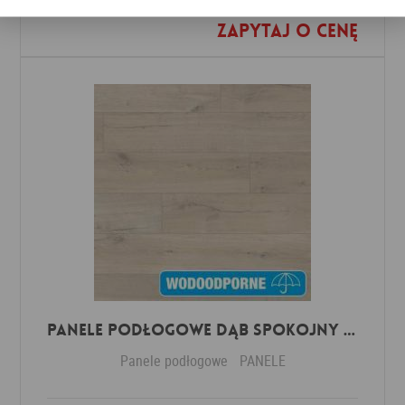
Zapytaj o cenę
Dodaj do ulubionych
Panele Podłogowe Dąb Spokojny Jasny IMU1854 AC5 12 mm
Panele podłogowe
PANELE