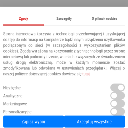
Polecamy również
Zgody
Szczegóły
O plikach cookies
Strona internetowa korzysta z technologii przechowującej i uzyskującej
dostęp do informacji na komputerze bądź innym urządzeniu użytkownika
podłączonym do sieci (w szczególności z wykorzystaniem plików
cookies). Zgoda wyrażona na korzystanie z tych technologii przez stronę
internetową lub podmioty trzecie, w celach związanych ze świadczeniem
usług drogą elektroniczną, może w każdym momencie zostać
zmodyfikowana lub odwołana w ustawieniach przeglądarki. Więcej o
naszej polityce dotyczącej cookies dowiesz się
tutaj
Niezbędne
Analityczne
Marketingowe
Panele Podłogowe Dab Patynowy Klasyczny Szary IMU3560 AC5 12 mm
Personalizacyjne
Panele podłogowe
PANELE
Zapisz wybór
Akceptuj wszystkie