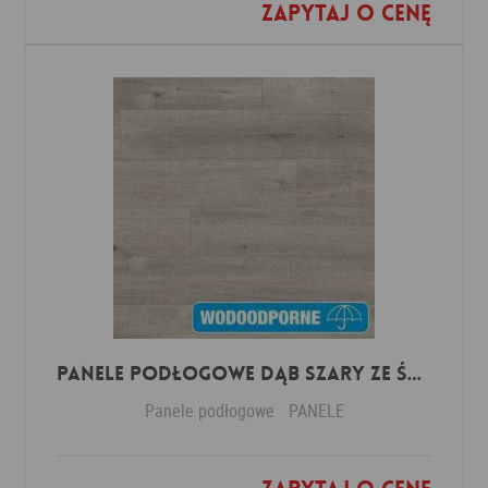
Zapytaj o cenę
Dodaj do ulubionych
Panele Podłogowe Dąb Szary ze śladami cięcia piłą IMU1858 AC5 12 mm
Panele podłogowe
PANELE
Dodaj do ulubionych