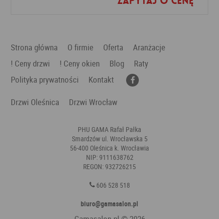
Zapytaj o cenę
Strona główna
O firmie
Oferta
Aranżacje
! Ceny drzwi
! Ceny okien
Blog
Raty
Polityka prywatności
Kontakt
Drzwi Oleśnica
Drzwi Wrocław
PHU GAMA Rafał Pałka
Smardzów ul. Wrocławska 5
56-400 Oleśnica k. Wrocławia
NIP: 9111638762
REGON: 932726215
606 528 518
biuro@gamasalon.pl
Gamasalon.pl
© 2026