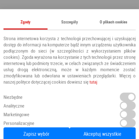
Polecamy również
Zgody
Szczegóły
O plikach cookies
Strona internetowa korzysta z technologii przechowującej i uzyskującej
dostęp do informacji na komputerze bądź innym urządzeniu użytkownika
podłączonym do sieci (w szczególności z wykorzystaniem plików
cookies). Zgoda wyrażona na korzystanie z tych technologii przez stronę
internetową lub podmioty trzecie, w celach związanych ze świadczeniem
usług drogą elektroniczną, może w każdym momencie zostać
zmodyfikowana lub odwołana w ustawieniach przeglądarki. Więcej o
naszej polityce dotyczącej cookies dowiesz się
tutaj
Niezbędne
Analityczne
Marketingowe
Panele Podłogowe Dab Patynowy Klasyczny Szary IMU3560 AC5 12 mm
Personalizacyjne
Panele podłogowe
PANELE
Zapisz wybór
Akceptuj wszystkie