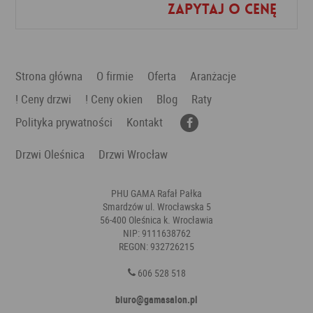
Zapytaj o cenę
Dodaj do ulubionych
Strona główna
O firmie
Oferta
Aranżacje
! Ceny drzwi
! Ceny okien
Blog
Raty
Polityka prywatności
Kontakt
Drzwi Oleśnica
Drzwi Wrocław
PHU GAMA Rafał Pałka
Smardzów ul. Wrocławska 5
56-400 Oleśnica k. Wrocławia
NIP: 9111638762
REGON: 932726215
606 528 518
biuro@gamasalon.pl