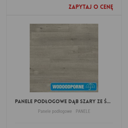
Zapytaj o cenę
Dodaj do ulubionych
Panele Podłogowe Dąb Szary ze śladami cięcia piłą IMU1858 AC5 12 mm
Panele podłogowe
PANELE