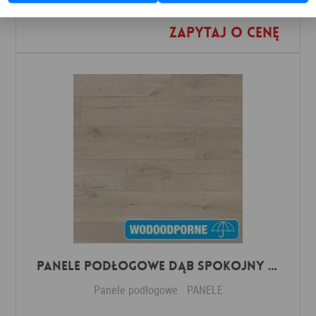
Zapytaj o cenę
Dodaj do ulubionych
Panele Podłogowe Dąb Spokojny Jasny IMU1854 AC5 12 mm
Panele podłogowe
PANELE