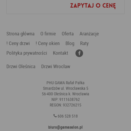
Zapytaj o cenę
Dodaj do ulubionych
Strona główna
O firmie
Oferta
Aranżacje
! Ceny drzwi
! Ceny okien
Blog
Raty
Polityka prywatności
Kontakt
Drzwi Oleśnica
Drzwi Wrocław
PHU GAMA Rafał Pałka
Smardzów ul. Wrocławska 5
56-400 Oleśnica k. Wrocławia
NIP: 9111638762
REGON: 932726215
606 528 518
biuro@gamasalon.pl