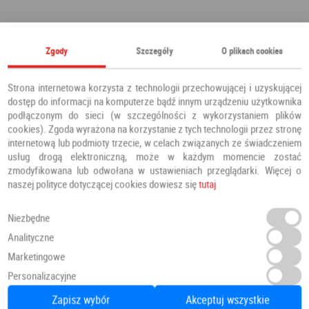
Polecamy również
Zgody
Szczegóły
O plikach cookies
Strona internetowa korzysta z technologii przechowującej i uzyskującej
dostęp do informacji na komputerze bądź innym urządzeniu użytkownika
podłączonym do sieci (w szczególności z wykorzystaniem plików
cookies). Zgoda wyrażona na korzystanie z tych technologii przez stronę
internetową lub podmioty trzecie, w celach związanych ze świadczeniem
usług drogą elektroniczną, może w każdym momencie zostać
zmodyfikowana lub odwołana w ustawieniach przeglądarki. Więcej o
naszej polityce dotyczącej cookies dowiesz się
tutaj
Niezbędne
Analityczne
Marketingowe
Panele Podłogowe Dab Patynowy Klasyczny Szary IMU3560 AC5 12 mm
Personalizacyjne
Panele podłogowe
PANELE
Zapisz wybór
Akceptuj wszystkie