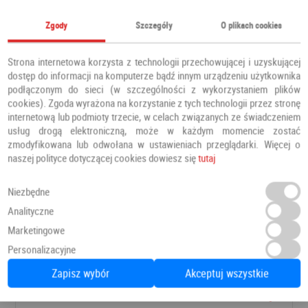
Zgody
Szczegóły
O plikach cookies
Strona internetowa korzysta z technologii przechowującej i uzyskującej
dostęp do informacji na komputerze bądź innym urządzeniu użytkownika
podłączonym do sieci (w szczególności z wykorzystaniem plików
cookies). Zgoda wyrażona na korzystanie z tych technologii przez stronę
internetową lub podmioty trzecie, w celach związanych ze świadczeniem
usług drogą elektroniczną, może w każdym momencie zostać
zmodyfikowana lub odwołana w ustawieniach przeglądarki. Więcej o
naszej polityce dotyczącej cookies dowiesz się
tutaj
Niezbędne
Analityczne
Panele Podłogowe Dab Patynowy Klasyczny Szary IMU3560 AC5 12 mm
Marketingowe
Panele podłogowe
PANELE
Personalizacyjne
Zapisz wybór
Akceptuj wszystkie
Zapytaj o cenę
Dodaj do ulubionych