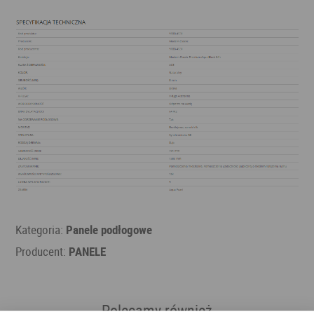
Kategoria:
Panele podłogowe
Producent:
PANELE
Polecamy również