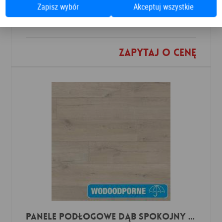
Zapisz wybór
Akceptuj wszystkie
Panele podłogowe
PANELE
Zapytaj o cenę
Dodaj do ulubionych
Panele Podłogowe Dąb Spokojny Jasny IMU1854 AC5 12 mm