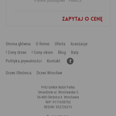
Panele podłogowe
PANELE
Zapytaj o cenę
Dodaj do ulubionych
Strona główna
O firmie
Oferta
Aranżacje
! Ceny drzwi
! Ceny okien
Blog
Raty
Polityka prywatności
Kontakt
Drzwi Oleśnica
Drzwi Wrocław
PHU GAMA Rafał Pałka
Smardzów ul. Wrocławska 5
56-400 Oleśnica k. Wrocławia
NIP: 9111638762
REGON: 932726215