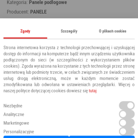
Kategoria:
Panele podłogowe
Producent:
PANELE
Zgody
Szczegóły
O plikach cookies
Polecamy również
Strona internetowa korzysta z technologii przechowującej i uzyskującej
dostęp do informacji na komputerze bądź innym urządzeniu użytkownika
podłączonym do sieci (w szczególności z wykorzystaniem plików
cookies). Zgoda wyrażona na korzystanie z tych technologii przez stronę
internetową lub podmioty trzecie, w celach związanych ze świadczeniem
usług drogą elektroniczną, może w każdym momencie zostać
zmodyfikowana lub odwołana w ustawieniach przeglądarki. Więcej o
naszej polityce dotyczącej cookies dowiesz się
tutaj
Niezbędne
Analityczne
Marketingowe
Personalizacyjne
Panele Podłogowe Dab Patynowy Klasyczny Szary IMU3560 AC5 12 mm