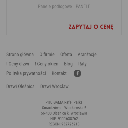
Panele podłogowe
PANELE
Zapytaj o cenę
Dodaj do ulubionych
Strona główna
O firmie
Oferta
Aranżacje
! Ceny drzwi
! Ceny okien
Blog
Raty
Polityka prywatności
Kontakt
Drzwi Oleśnica
Drzwi Wrocław
PHU GAMA Rafał Pałka
Smardzów ul. Wrocławska 5
56-400 Oleśnica k. Wrocławia
NIP: 9111638762
REGON: 932726215