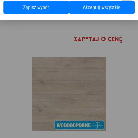
Panele Podłogowe Dab Patynowy Klasyczny Szary IMU3560 AC5 12 mm
Zapisz wybór
Akceptuj wszystkie
Panele podłogowe
PANELE
Zapytaj o cenę
Dodaj do ulubionych