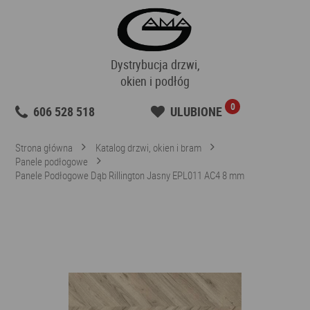
Dystrybucja drzwi,
okien i podłóg
0
606 528 518
ULUBIONE
Strona główna
Katalog drzwi, okien i bram
Panele podłogowe
Panele Podłogowe Dąb Rillington Jasny EPL011 AC4 8 mm