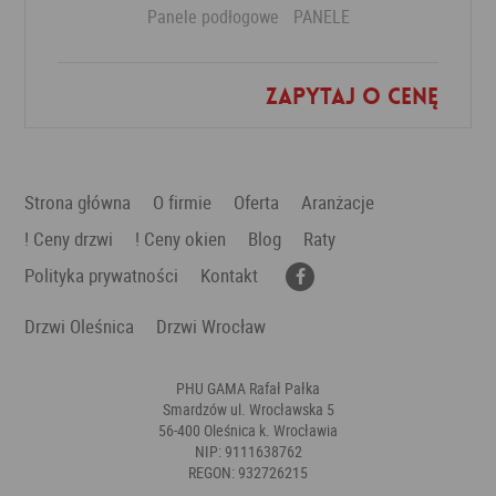
Panele podłogowe
PANELE
Zapytaj o cenę
Dodaj do ulubionych
Strona główna
O firmie
Oferta
Aranżacje
! Ceny drzwi
! Ceny okien
Blog
Raty
Polityka prywatności
Kontakt
Drzwi Oleśnica
Drzwi Wrocław
PHU GAMA Rafał Pałka
Smardzów ul. Wrocławska 5
56-400 Oleśnica k. Wrocławia
NIP: 9111638762
REGON: 932726215