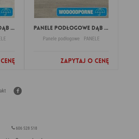
Panele Podłogowe Dąb Patynowy Klasyczny Jasny IMU3559 AC5 12 mm
Panele Podłogowe Dąb Szary ze śladami cięcia piłą IMU1858 AC5 12 mm
ELE
Panele podłogowe
PANELE
 cenę
Zapytaj o cenę
nych
Dodaj do ulubionych
akt
606 528 518