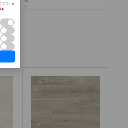
ołana w
taj