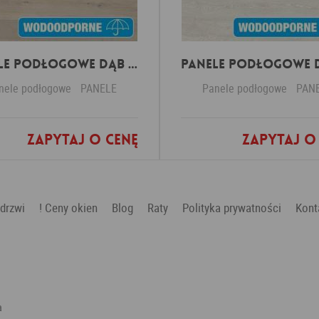
Panele Podłogowe Dąb Spokojny Jasny IMU1854 AC5 12 mm
nele podłogowe
PANELE
Panele podłogowe
PAN
Zapytaj o cenę
Zapytaj o
Dodaj do ulubionych
Dodaj do ulubio
 drzwi
! Ceny okien
Blog
Raty
Polityka prywatności
Kont
a