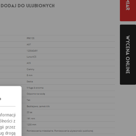
Dodaj do ulubionych
Wycena online
s
nformacji
ólności z
ii przez
ług drogą