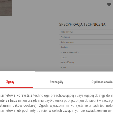
Zgody
Szczegóły
O plikach cookie
nternetowa korzysta z technologii przechowującej i uzyskującej dostęp do i
terze bądź innym urządzeniu użytkownika podłączonym do sieci (w szczeg
staniem plików cookies). Zgoda wyrażona na korzystanie z tych technolog
nternetową lub podmioty trzecie, w celach związanych ze świadczeniem us