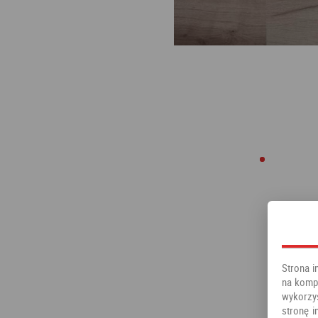
Strona i
na kompu
wykorzy
stronę i