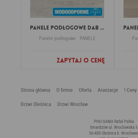
Panele Podłogowe Dab Patynowy Klasyczny Szary IMU3560 AC5 12 mm
Panele podłogowe
PANELE
Pa
Zapytaj o cenę
Dodaj do ulubionych
Strona główna
O firmie
Oferta
Aranżacje
! Ceny
Drzwi Oleśnica
Drzwi Wrocław
PHU GAMA Rafał Pałka
Smardzów ul. Wrocławska 5
56-400 Oleśnica k. Wrocławi