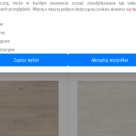
oniczną, może w każdym momencie zostać zmodyfikowana lub odw
iach przeglądarki. Więcej o naszej polityce dotyczącej cookies dowiesz się
tu
ne
Kategoria:
Panele podłogowe
zne
Producent:
PANELE
ngowe
izacyjne
Zapisz wybór
Akceptuj wszystkie
Polecamy również