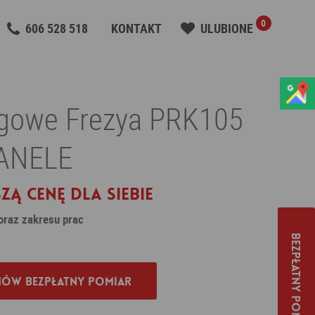
0
606 528 518
KONTAKT
ULUBIONE
ogowe Frezya PRK105
PANELE
zą cenę dla siebie
 oraz zakresu prac
Bezpłatny pomiar
ów bezpłatny pomiar