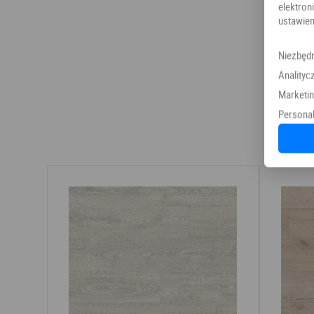
elektr
ustawien
Niezbęd
Analityc
Marketi
Personal