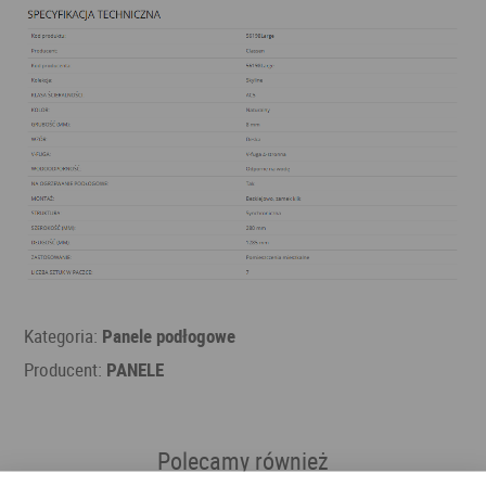
Kategoria:
Panele podłogowe
Producent:
PANELE
Polecamy również