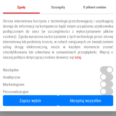
Zgody
Szczegóły
O plikach cookies
Strona internetowa korzysta z technologii przechowującej i uzyskującej
dostęp do informacji na komputerze bądź innym urządzeniu użytkownika
podłączonym do sieci (w szczególności z wykorzystaniem plików
cookies). Zgoda wyrażona na korzystanie z tych technologii przez stronę
internetową lub podmioty trzecie, w celach związanych ze świadczeniem
usług drogą elektroniczną, może w każdym momencie zostać
zmodyfikowana lub odwołana w ustawieniach przeglądarki. Więcej o
naszej polityce dotyczącej cookies dowiesz się
tutaj
Niezbędne
Analityczne
Panele Podłogowe Dab Patynowy Klasyczny Szary IMU3560 AC5 12 mm
Marketingowe
Panele podłogowe
PANELE
Personalizacyjne
Zapisz wybór
Akceptuj wszystkie
Zapytaj o cenę
Dodaj do ulubionych