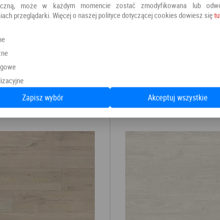
oniczną, może w każdym momencie zostać zmodyfikowana lub odw
iach przeglądarki. Więcej o naszej polityce dotyczącej cookies dowiesz się
tu
ne
Kategoria:
Panele podłogowe
zne
Producent:
PANELE
ngowe
izacyjne
Zapisz wybór
Akceptuj wszystkie
Polecamy również