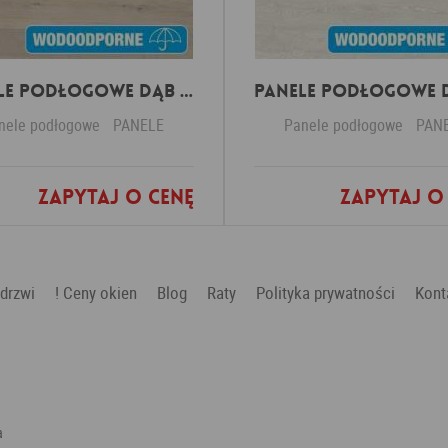
Panele Podłogowe Dąb Spokojny Jasny IMU1854 AC5 12 mm
nele podłogowe
PANELE
Panele podłogowe
PAN
Zapytaj o cenę
Zapytaj o
Dodaj do ulubionych
Dodaj do ulubio
 drzwi
! Ceny okien
Blog
Raty
Polityka prywatności
Kont
a