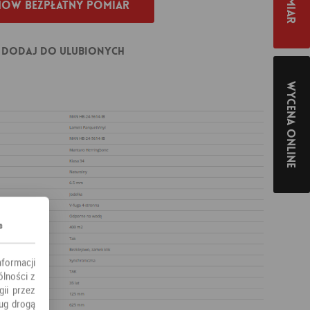
ów bezpłatny pomiar
Dodaj do ulubionych
Wycena online
s
nformacji
ólności z
ii przez
ług drogą