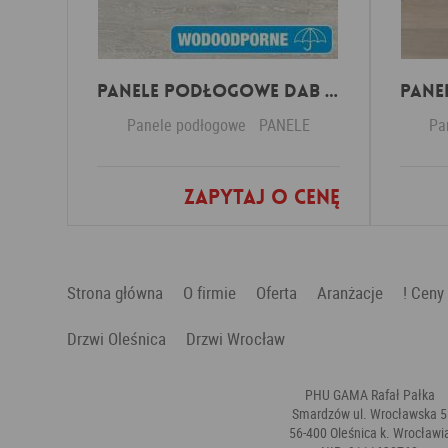
Panele Podłogowe Dab Patynowy Klasyczny Szary IMU3560 AC5 12 mm
Panele podłogowe
PANELE
Pa
Zapytaj o cenę
Dodaj do ulubionych
Strona główna
O firmie
Oferta
Aranżacje
! Ceny
Drzwi Oleśnica
Drzwi Wrocław
PHU GAMA Rafał Pałka
Smardzów ul. Wrocławska 5
56-400 Oleśnica k. Wrocławi