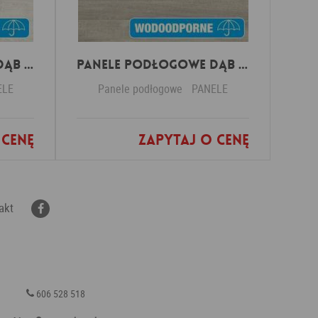
Panele Podłogowe Dąb Patynowy Klasyczny Jasny IMU3559 AC5 12 mm
Panele Podłogowe Dąb Szary ze śladami cięcia piłą IMU1858 AC5 12 mm
ELE
Panele podłogowe
PANELE
 cenę
Zapytaj o cenę
nych
Dodaj do ulubionych
akt
606 528 518