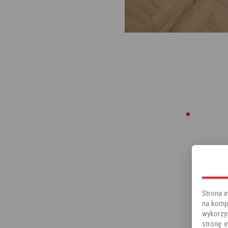
Strona i
na kompu
wykorzy
stronę i