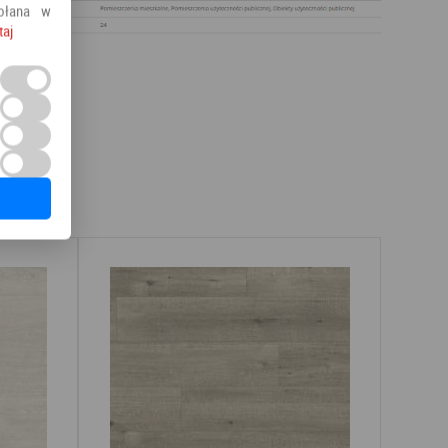
ołana w
taj