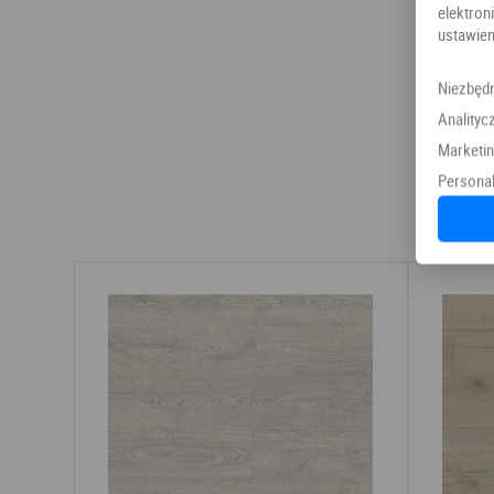
elektr
ustawien
Niezbęd
Analityc
Marketi
Personal