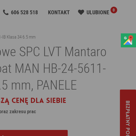
0
606 528 518
KONTAKT
ULUBIONE
-IB Klasa 34 6.5 mm
owe SPC LVT Mantaro
oat MAN HB-24-5611-
6.5 mm, PANELE
zą cenę dla siebie
Bezpłatny pomiar
 oraz zakresu prac