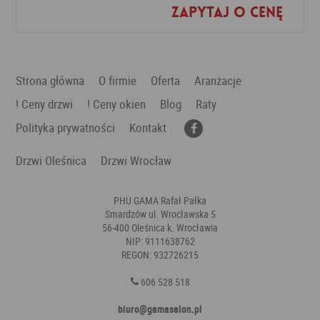
Zapytaj o cenę
Dodaj do ulubionych
Strona główna
O firmie
Oferta
Aranżacje
! Ceny drzwi
! Ceny okien
Blog
Raty
Polityka prywatności
Kontakt
Drzwi Oleśnica
Drzwi Wrocław
PHU GAMA Rafał Pałka
Smardzów ul. Wrocławska 5
56-400 Oleśnica k. Wrocławia
NIP: 9111638762
REGON: 932726215
606 528 518
biuro@gamasalon.pl