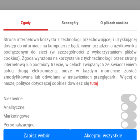
Polecamy również
Zgody
Szczegóły
O plikach cookies
Strona internetowa korzysta z technologii przechowującej i uzyskującej
dostęp do informacji na komputerze bądź innym urządzeniu użytkownika
podłączonym do sieci (w szczególności z wykorzystaniem plików
cookies). Zgoda wyrażona na korzystanie z tych technologii przez stronę
internetową lub podmioty trzecie, w celach związanych ze świadczeniem
usług drogą elektroniczną, może w każdym momencie zostać
zmodyfikowana lub odwołana w ustawieniach przeglądarki. Więcej o
naszej polityce dotyczącej cookies dowiesz się
tutaj
Niezbędne
Analityczne
Marketingowe
Panele Winylowe SPC LVT Besancon 54641 Klasa 34 4.5 mm
Personalizacyjne
Panele winylowe
PANELE
Zapisz wybór
Akceptuj wszystkie