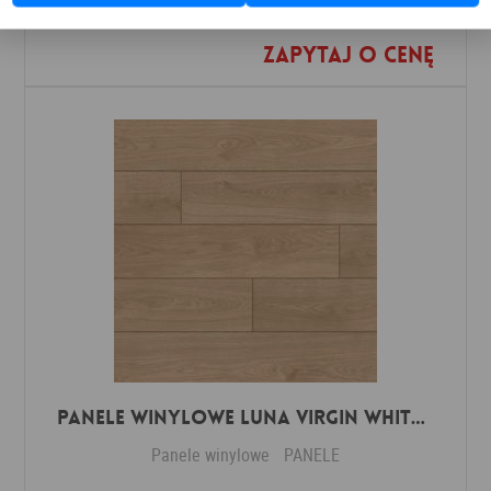
Zapytaj o cenę
Dodaj do ulubionych
Panele winylowe Luna virgin white 57588 Klasa 34 3 mm
Panele winylowe
PANELE